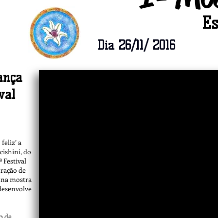
Es
Dia 26/11/ 2016
ança
ival
eliz’ a
cishini, do
 Festival
oração de
s na mostra
 desenvolve
o de