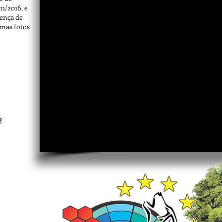
11/2016, e
ença de
umas fotos
2