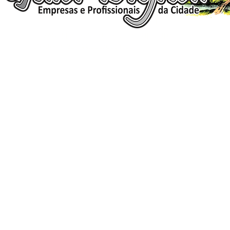
ELIZANGELA TRINDADE FOLHA PUBLICIDADE
CNPJ/PIX: 32.744.303/0001-05 Contato: 