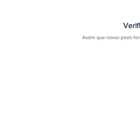
Veri
Assim que novos posts for
ELIZANGELA TRINDADE FOLHA PUBLICIDADE
CNPJ/PIX: 32.744.303/0001-05 Contato: 