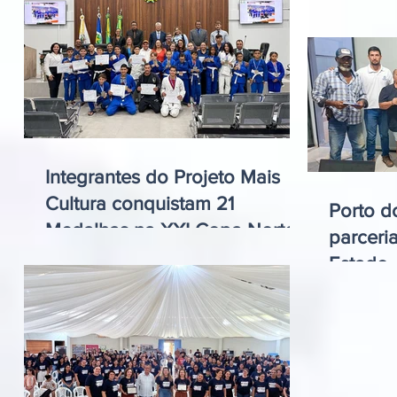
Castanh
Integrantes do Projeto Mais
Cultura conquistam 21
Porto d
Medalhas na XXI Copa Norte
parceri
de Jiu-Jistu
Estado,
cartõe