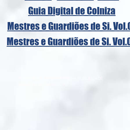
Guia Digital de Colniza
Mestres e Guardiões de Si. Vol.
Mestres e Guardiões de Si. Vol.
ELIZANGELA TRINDADE FOLHA PUBLICIDADE
CNPJ/PIX: 32.744.303/0001-05 Contato: 