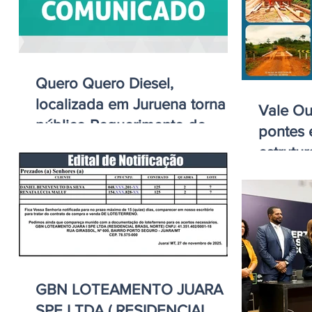
Quero Quero Diesel,
localizada em Juruena torna
Vale Ou
público Requerimento de
pontes 
Licença Prévia à TRR
estrutur
GBN LOTEAMENTO JUARA I
SPE LTDA ( RESIDENCIAL