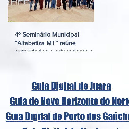
4º Seminário Municipal
“Alfabetiza MT” reúne
autoridades e educadores em
Juruena e destaca
compromisso com a educação
transformadora
Guia Digital de Juara
Guia de Novo Horizonte do Nort
Guia Digital de Porto dos Gaúch