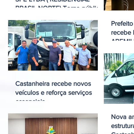
BRASIL NORTE) Torna público
Edital de Notificação
Prefeit
Extrajudicial
recebe 
ABEMIL
naciona
Castanheira recebe novos
veículos e reforça serviços
essenciais
Nova am
estrutu