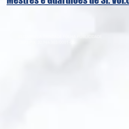
Mestres e Guardiões de Si. Vol.
ELIZANGELA TRINDADE FOLHA PUBLICIDADE
CNPJ/PIX: 32.744.303/0001-05 Contato: 