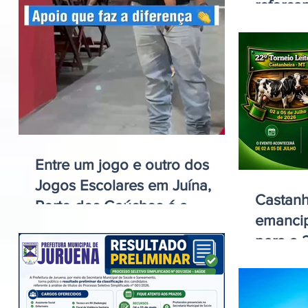
reforça
conscie
Entre um jogo e outro dos
Jogos Escolares em Juína,
Castanh
Porto dos Gaúchos é a
emancip
presença
para a 
Leiteiro