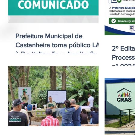
Prefeitura Municipal de
Castanheira torna público LAC
2º Edit
à Revitalização e Ampliação
Process
de Centro Esportivo do
nº 002/
município
Secreta