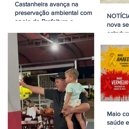
Castanheira avança na
preservação ambiental com
NOTÍCIA
apoio da Prefeitura e
nova s
conclusão da primeira etapa
estrutu
do RENAS-7
atendim
Maio co
saúde e