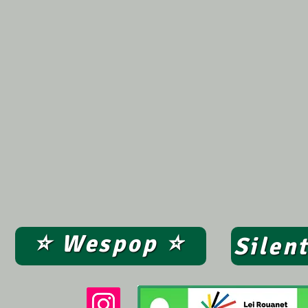
⭐ Wespop ⭐
Silen