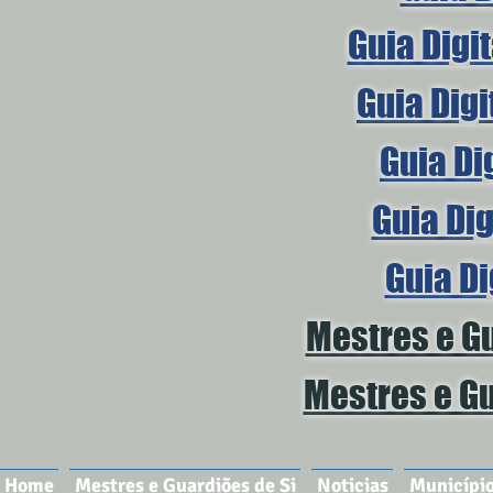
Guia Digi
Guia Digi
Guia Di
Guia Dig
Guia Di
Mestres e Gu
Mestres e Gu
Home
Mestres e Guardiões de Si
Noticias
Municípi