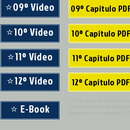
⭐09º Vídeo
09º Capítulo PD
⭐10º Vídeo
10º Capítulo PD
⭐11º Vídeo
11º Capítulo PDF
⭐12º Vídeo
12º Capítulo PD
"O meu grau de autodesenvol
⭐ E-Book
profissionalismo de tudo que
desenvolvo e empreendo." (