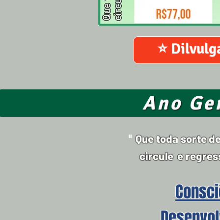
⭐ Dilvulg
Ano Ger
Que toda sorte d
"
circule e regres
Consci
Desenvol