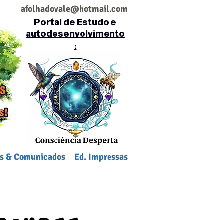
af
olhadovale@hotmail.com
Portal de Estudo e
autodesenvolvimento
:
is & Comunicados
Ed. Impressas