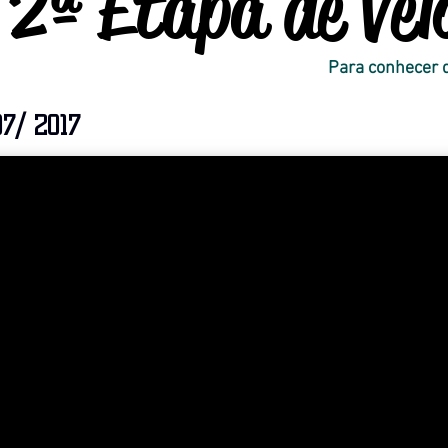
2ª Etapa de Vel
Para conhecer q
07/ 2017