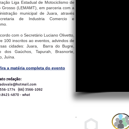
ização Liga Estadual de Motociclismo de
 Grosso (LEMAMT), em parceria com a
nistração municipal de Juara, através
ecretaria de Industria Comercio e
smo.
cordo com o Secretário Luciano Olivetto,
e 100 inscritos ao eventos, advindos de
rsas cidades: Juara, Barra do Bugre,
to dos Gaúchos, Tapurah, Brasnorte,
p, Juína.
ira a matéria completa do evento
tato redação:
hadovale@hotmail.com
3556-1774 (66) 3566-1092
9.8421-4870 - what