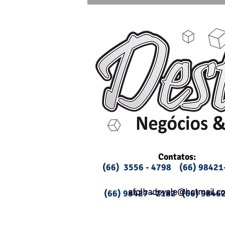
Contatos:
(66) 3556 - 4798 (66) 9842
afolhadovale@hotmail.c
(66) 98427 - 2182 (66) 9846