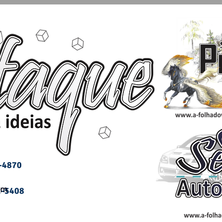
1-4870
om
2-5408