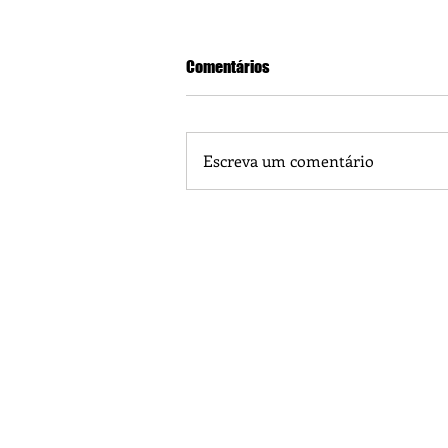
Comentários
Escreva um comentário
Piá Lava Jato, de Juara, torna pú
Instalação e Operação