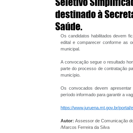
Seletivo Simplific
destinado à Secret
Saúde.
Os candidatos habilitados devem fic
edital e comparecer conforme as ori
municipal.
A convocação segue o resultado homo
parte do processo de contratação pa
município.
Os convocados devem apresentar a
período informado para garantir a vag
https://www.juruena.mt.gov.br/portal/e
Autor: 
Assessor de Comunicação do
/Marcos Ferreira da Silva