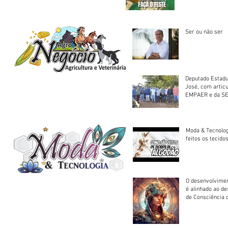
Saúde
Ser ou não ser
Deputado Estadu
José, com artic
EMPAER e da SE
trator à Juruena
Moda & Tecnolo
feitos os tecido
O desenvolvimen
é alinhado ao d
de Consciência 
sociedade