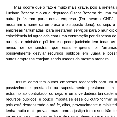
      Mas ocorre que o fato é muito mais grave, pois a prefeita de Juara, 
Luciane Bezerra e o atual deputado Oscar Bezerra de uma ma
outra já fizeram parte desta empresa (Do mesmo CNPJ, 
mudaram o nome da empresa e o suposto dono), ou seja, é 
empresas “arrumadas” para prestarem serviços para o município,
coincidência foi agraciada com uma contratação por dispensa de li
ou seja, o ministério público e o poder judiciário tem todas as 
meios de demonstrar que essa empresa foi “arrumada
possivelmente desviar recursos públicos em Juara e possiv
outras empresas estejam sendo usadas da mesma maneira.
      Assim como tem outras empresas recebendo para um trabalho e 
possivelmente prestando ou supostamente prestando um “s
estranho ao contratado, ou seja, é uma verdadeira brincadeir
recursos públicos, e pouco importa se esse ou outro “crime” pr
pois está demonstrado a má fé, aliás, provavelmente o ministério
tenha muito mais provas, mas como a justiça tem o seu trâmite l
vezes demora, mas nestes tipos de casos, deveria ser mais ágil,