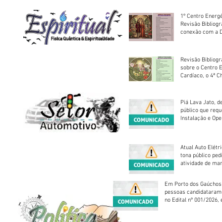
1º Centro Energé
Revisão Bibliog
conexão com a D
Revisão Bibliogr
sobre o Centro 
Cardíaco, o 4ª C
Piá Lava Jato, d
público que requ
Instalação e Op
Atual Auto Elétri
tona público ped
atividade de ma
reparação mecâ
Em Porto dos Gaúchos
pessoas candidataram
no Edital nº 001/2026, 
foram classificadas, e
vagas serão preenchid