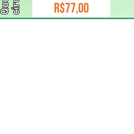
ELIZANGELA TRINDADE FOLHA PUBLICIDADE
CNPJ/PIX: 32.744.303/0001-05 Contato: 