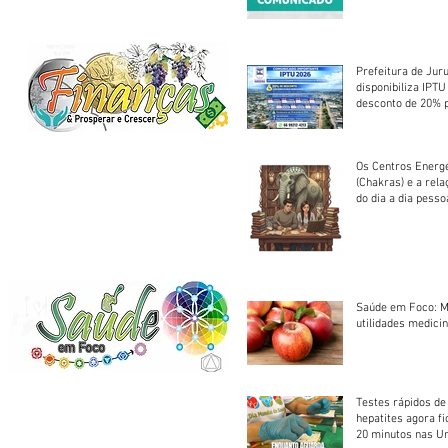
Centro Esportivo 
Prefeitura de Jur
disponibiliza IPT
desconto de 20% 
em cota única
Os Centros Energé
(Chakras) e a rel
do dia a dia pesso
Saúde em Foco: M
utilidades medicin
Testes rápidos de H
hepatites agora f
20 minutos nas U