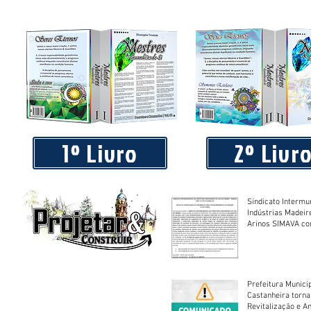
Após ação do MPE, prefeita de Juara tem bens bloqueados 
Justiça
1º Livro
2º Livr
Sindicato Intermu
Indústrias Madeir
Arinos SIMAVA convoca à
Assembleia Extra
Prefeitura Munici
Castanheira torna
Revitalização e A