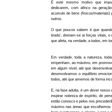
É este mesmo motivo que impul
dedicarem, com afinco na geração 
acumulo de bens (físicos/materiais) p
outros.
O que poucos sabem é que quando a
tirado', drenam-se ai forças vitais, 
que afeta, na verdade, a todos, em to
Em verdade, toda a natureza, toda
empenham, ao máximo, em promover 
em algum nível, até que desenvolva
desenvolvamos o equilíbrio emocion
todos, até que amemos de forma inc
E, na fase adulta, é um dever nosso 
inspirar nobreza de espírito, de pen
estão conosco e pelos nos precederã
máximo nas áreas que escolhemos at