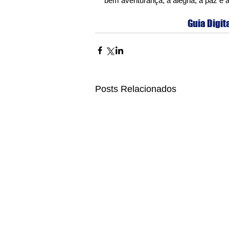
bem aventurança, a alegria, a paz e 
Guia Digit
Posts Relacionados