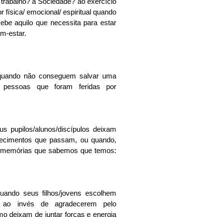
trabalho? à Sociedade? ao exercício 
 física/ emocional/ espiritual quando 
be aquilo que necessita para estar 
m-estar.
 quando não conseguem salvar uma 
pessoas que foram feridas por 
 pupilos/alunos/discípulos deixam 
ecimentos que passam, ou quando, 
s memórias que sabemos que temos: 
ando seus filhos/jovens escolhem 
as ao invés de agradecerem pelo 
 deixam de juntar forças e energia 