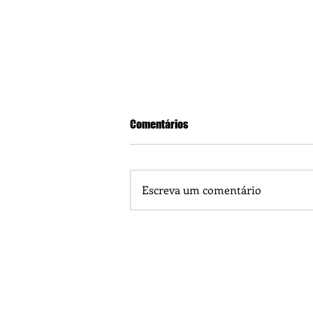
Comentários
Escreva um comentário
Plantas que filtram o ar em ambi