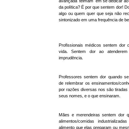
avançada 'teimam' em se dedicar ao 
da política? É por que sentem dor! Dor
algo ou quem quer que seja não rece
sintonizado em uma frequência de be
Profissionais médicos sentem dor
vida. Sentem dor ao atenderem 
imprudência.
Professores sentem dor quando seus
de relembrar os ensinamentos/conh
por razões diversas nos são tirada
seus nomes, e o que ensinaram.
Mães e merendeiras sentem dor qu
alimentos/comidas industrializad
alimento que elas preparam ou mesmo