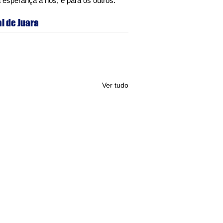
a esperança à nós, e para os outros.
al de Juara
Ver tudo