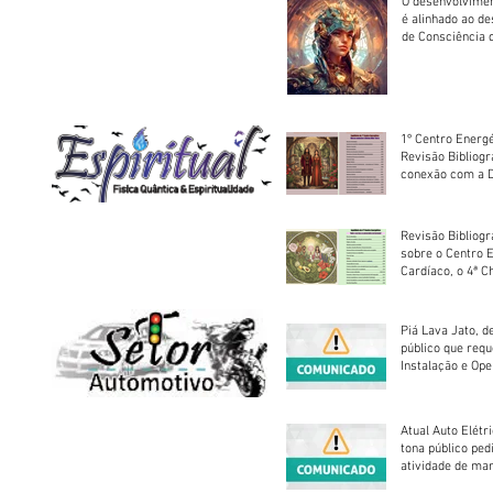
O desenvolvimen
é alinhado ao d
de Consciência 
sociedade
1º Centro Energé
Revisão Bibliog
conexão com a D
Revisão Bibliogr
sobre o Centro 
Cardíaco, o 4ª C
Piá Lava Jato, d
público que requ
Instalação e Op
Atual Auto Elétri
tona público ped
atividade de ma
reparação mecâ