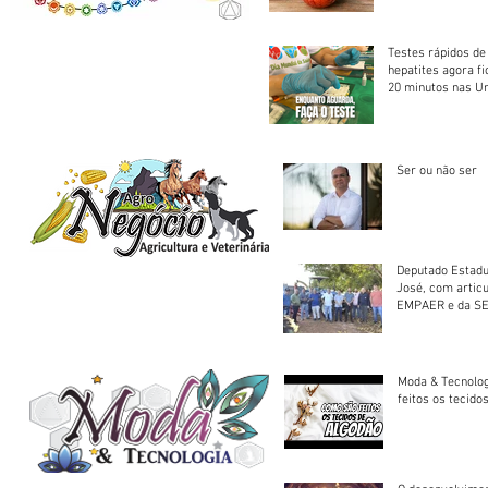
Testes rápidos de H
hepatites agora f
20 minutos nas U
Saúde
Ser ou não ser
Deputado Estadu
José, com artic
EMPAER e da SE
trator à Juruena
Moda & Tecnolo
feitos os tecido