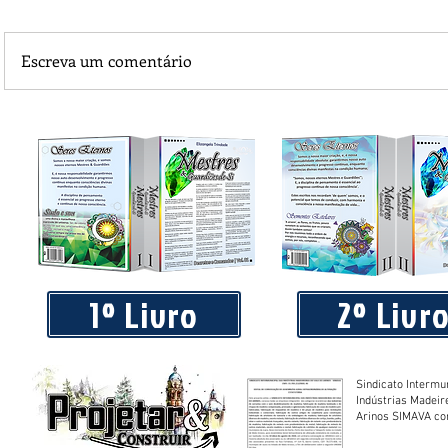
Escreva um comentário
Piá Lava Jato, de Juara, torna público que requereu licença
Instalação e Operação
1º Livro
2º Livr
Sindicato Intermu
Indústrias Madeir
Arinos SIMAVA convoca à
Assembleia Extra