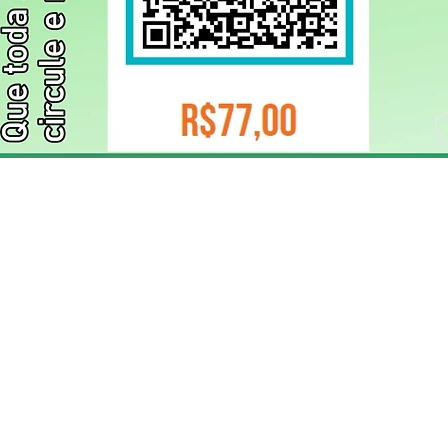
ELIZANGELA TRINDADE FOLHA PUBLICIDADE
CNPJ/PIX: 32.744.303/0001-05 Contato: 