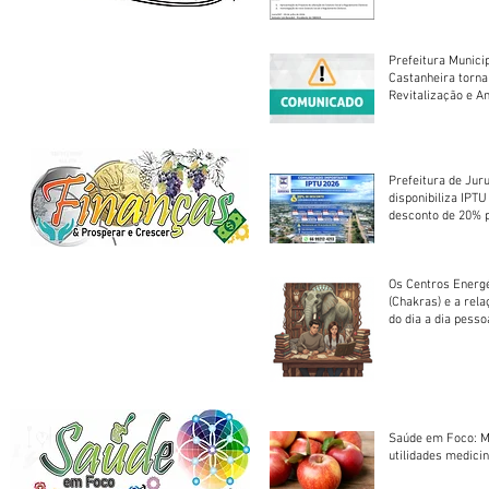
Prefeitura Munici
Castanheira torna
Revitalização e A
Centro Esportivo 
Prefeitura de Jur
disponibiliza IPT
desconto de 20% 
em cota única
Os Centros Energé
(Chakras) e a rel
do dia a dia pesso
Saúde em Foco: M
utilidades medicin