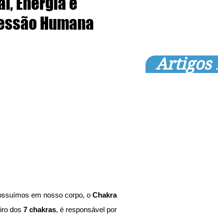
l, Energia e
ressão Humana
Artigos
possuímos em nosso corpo, o 
Chakra 
iro dos 
7 chakras
, é responsável por 