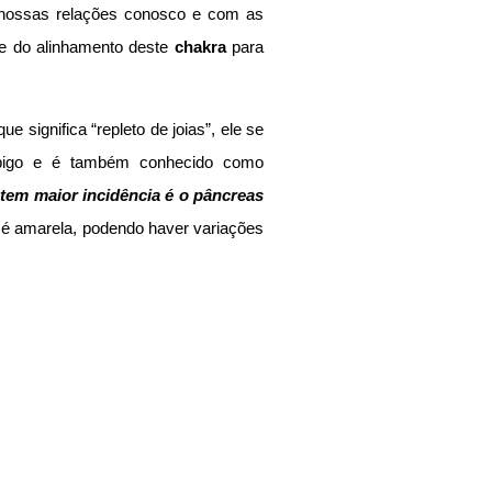
 nossas relações conosco e com as 
e do alinhamento deste 
chakra
 para 
.
ignifica “repleto de joias”, ele se 
localiza dois dedos acima do umbigo e é também conhecido como 
tem maior incidência é o pâncreas 
 é amarela, podendo haver variações 