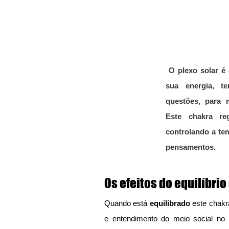
 O plexo solar é como um sol, se estiver pleno da 
sua energia, t
questões, para m
Este chakra re
controlando a te
pensamentos. 
Os efeitos do equilíbrio
Quando está 
equilibrado
 este chakr
e entendimento do meio social no q