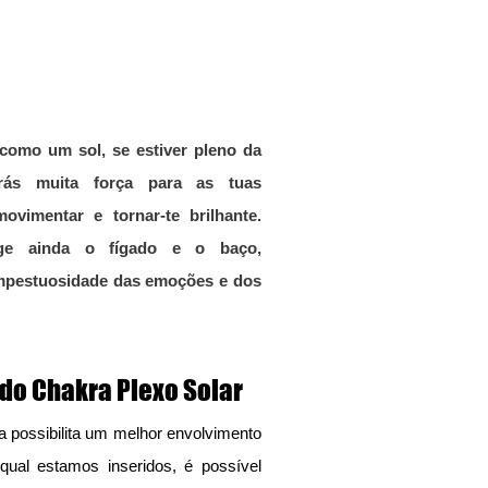
erás muita força para as tuas 
ovimentar e tornar-te brilhante. 
ge ainda o fígado e o baço, 
mpestuosidade das emoções e dos 
 do Chakra Plexo Solar
a possibilita um melhor envolvimento 
ual estamos inseridos, é possível 