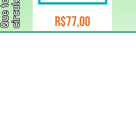
ELIZANGELA TRINDADE FOLHA PUBLICIDADE
CNPJ/PIX: 32.744.303/0001-05 Contato: 