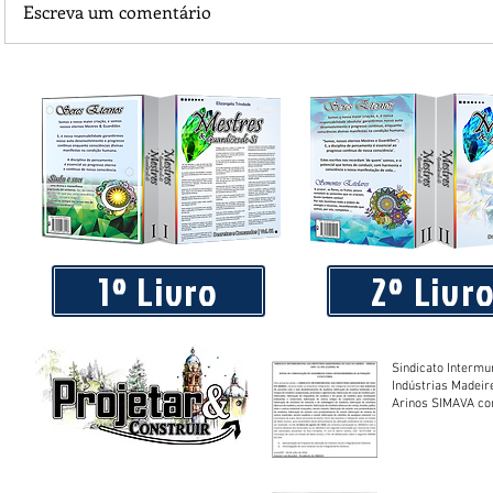
Escreva um comentário
Sindicato Intermunicipal das Indústrias Madeireiras do Va
Arinos SIMAVA convoca à Assembleia Extraordinária
1º Livro
2º Livr
Sindicato Intermu
Indústrias Madeir
Arinos SIMAVA convoca à
Assembleia Extra