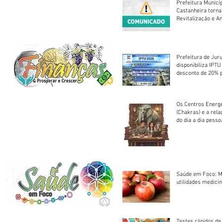
Prefeitura Munici
Castanheira torna
Revitalização e A
Centro Esportivo 
Prefeitura de Jur
disponibiliza IPT
desconto de 20% 
em cota única
Os Centros Energé
(Chakras) e a rel
do dia a dia pesso
Saúde em Foco: M
utilidades medicin
Testes rápidos de H