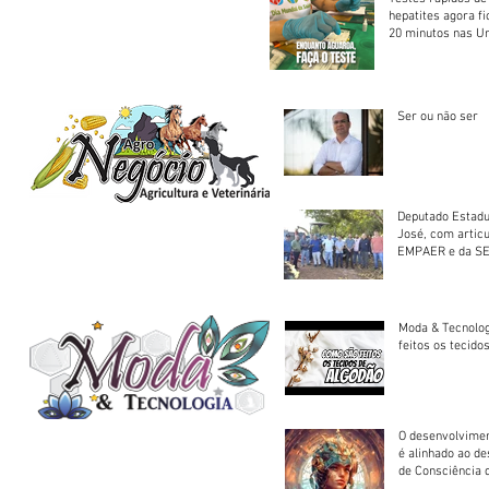
hepatites agora f
20 minutos nas U
Saúde
Ser ou não ser
Deputado Estadu
José, com artic
EMPAER e da SE
trator à Juruena
Moda & Tecnolo
feitos os tecido
O desenvolvimen
é alinhado ao d
de Consciência 