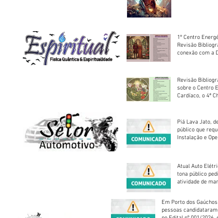
sociedade
1º Centro Energé
Revisão Bibliog
conexão com a D
Revisão Bibliogr
sobre o Centro 
Cardíaco, o 4ª C
Piá Lava Jato, d
público que requ
Instalação e Op
Atual Auto Elétri
tona público ped
atividade de ma
reparação mecâ
Em Porto dos Gaúchos
pessoas candidataram