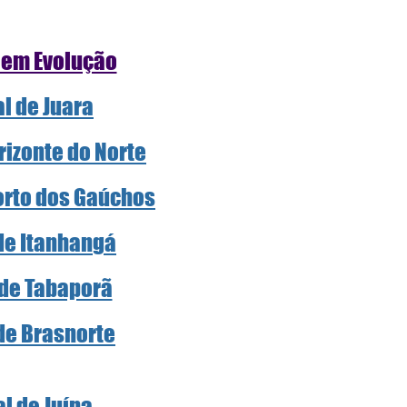
 em Evolução
al de Juara
rizonte do Norte
Porto dos Gaúchos
 de Itanhangá
 de Tabaporã
 de Brasnorte
al de Juína