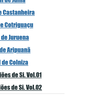
de Castanheira
de Cotriguaçu
l de Juruena
 de Aripuanã
l de Colniza
ões de Si. Vol.01
ões de Si. Vol.02