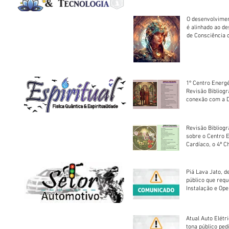
O desenvolvimen
é alinhado ao d
de Consciência 
sociedade
1º Centro Energé
Revisão Bibliog
conexão com a D
Revisão Bibliogr
sobre o Centro 
Cardíaco, o 4ª C
Piá Lava Jato, d
público que requ
Instalação e Op
Atual Auto Elétri
tona público ped