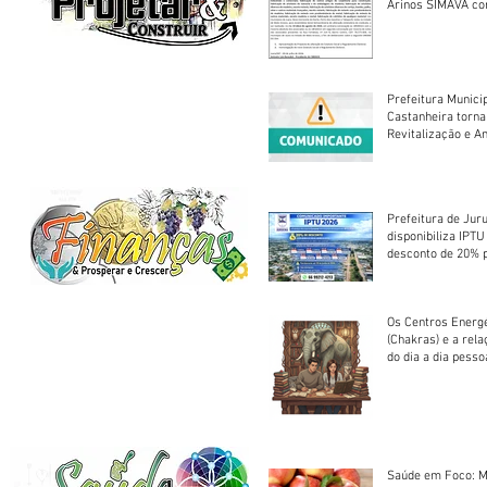
Arinos SIMAVA convoca à
Assembleia Extra
Prefeitura Munici
Castanheira torna
Revitalização e A
Centro Esportivo 
Prefeitura de Jur
disponibiliza IPT
desconto de 20% 
em cota única
Os Centros Energé
(Chakras) e a rel
do dia a dia pesso
Saúde em Foco: M