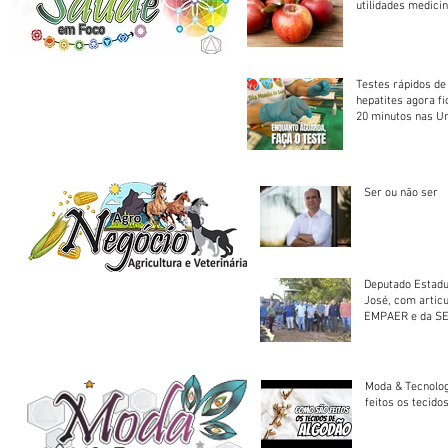
utilidades medicin
Testes rápidos de H
hepatites agora f
20 minutos nas U
Saúde
Ser ou não ser
Deputado Estadu
José, com artic
EMPAER e da SE
trator à Juruena
Moda & Tecnolo
feitos os tecido