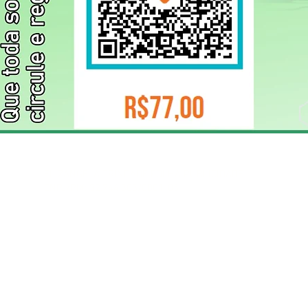
ELIZANGELA TRINDADE FOLHA PUBLICIDADE
CNPJ/PIX: 32.744.303/0001-05 Contato: 