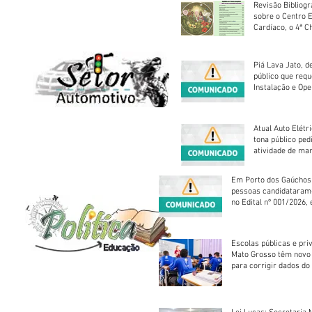
Revisão Bibliogr
sobre o Centro 
Cardíaco, o 4ª C
Piá Lava Jato, d
público que requ
Instalação e Op
Atual Auto Elétri
tona público ped
atividade de ma
reparação mecâ
Em Porto dos Gaúchos
pessoas candidataram
no Edital nº 001/2026, 
foram classificadas, e
vagas serão preenchid
Escolas públicas e pri
Mato Grosso têm novo
para corrigir dados do
Escolar 2026