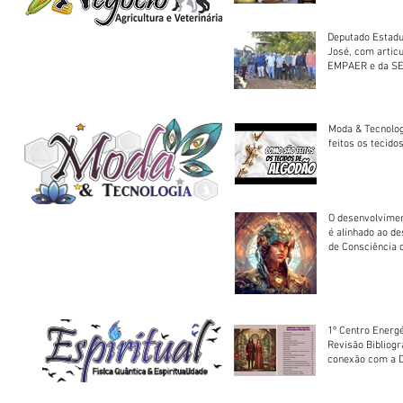
Deputado Estadu
José, com artic
EMPAER e da SE
trator à Juruena
Moda & Tecnolo
feitos os tecido
O desenvolvimen
é alinhado ao d
de Consciência 
sociedade
1º Centro Energé
Revisão Bibliog
conexão com a D