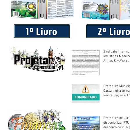
Piá Lava Jato, de Juara, torna público que requereu licença
Instalação e Operação
1º Livro
2º Livr
Sindicato Intermu
Indústrias Madeir
Arinos SIMAVA convoca à
Assembleia Extra
Prefeitura Munici
Castanheira torna
Revitalização e A
Centro Esportivo 
Prefeitura de Jur
disponibiliza IPT
desconto de 20% 