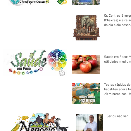
em cota única
Os Centros Energé
(Chakras) e a rel
do dia a dia pesso
Saúde em Foco: M
utilidades medicin
Testes rápidos de H
hepatites agora f
20 minutos nas U
Saúde
Ser ou não ser