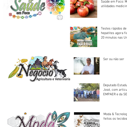
Saúde em Foco: M
utilidades medicin
Testes rápidos de H
hepatites agora f
20 minutos nas U
Saúde
Ser ou não ser
Deputado Estadu
José, com artic
EMPAER e da SE
trator à Juruena
Moda & Tecnolo
feitos os tecido