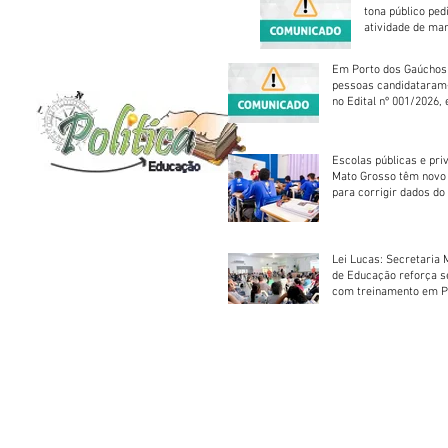
tona público ped
atividade de ma
reparação mecâ
Em Porto dos Gaúchos
pessoas candidataram
no Edital nº 001/2026, 
foram classificadas, e
vagas serão preenchid
Escolas públicas e pri
Mato Grosso têm novo
para corrigir dados do
Escolar 2026
Lei Lucas: Secretaria 
de Educação reforça 
com treinamento em P
Socorros