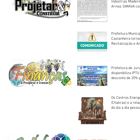
Indústrias Madeir
Arinos SIMAVA convoca à
Assembleia Extra
Prefeitura Munici
Castanheira torna
Revitalização e A
Centro Esportivo 
Prefeitura de Jur
disponibiliza IPT
desconto de 20% 
em cota única
Os Centros Energé
(Chakras) e a rel
do dia a dia pesso