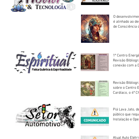
O desenvolvimen
é alinhado ao d
de Consciência 
sociedade
1º Centro Energé
Revisão Bibliog
conexão com a D
Revisão Bibliogr
sobre o Centro 
Cardíaco, o 4ª C
Piá Lava Jato, d
público que requ
Instalação e Op
Atual Auto Elétri