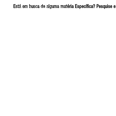
ELIZANGELA TRINDADE FOLHA PUBLICIDADE
Está em busca de alguma matéria Específica? Pesquise e 
CNPJ/PIX: 32.744.303/0001-05 Contato: 