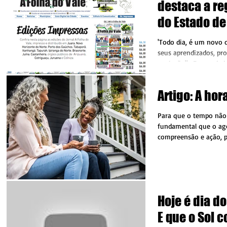
destaca a re
do Estado de
desde quan
'Todo dia, é um novo d
seus aprendizados, pro
evolução" . Em verdad
desenvolvido requer d
ânimo, persistência e
Artigo: A hor
profissionais e gestor
trabalhos que são pro
Para que o tempo não
jornal A Folha do Vale
fundamental que o ago
apenas constatam/ con
compreensão e ação, 
intermédio dos regis
sentimentos que...
realizar e iniciar, no 
e no Início do Mês de
Hoje é dia d
E que o Sol c