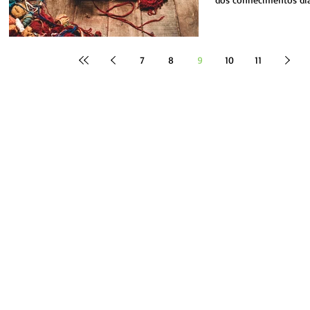
empecilhos. Não raro,..
7
8
9
10
11