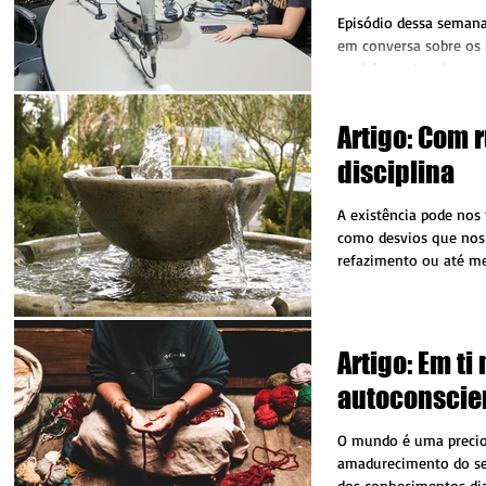
juventude" "
Episódio dessa semana
alerta psicó
em conversa sobre os s
e adolescentes devem 
quando é...
Artigo: Com 
disciplina
A existência pode nos 
como desvios que nos
refazimento ou até m
profunda. Todavia,...
Artigo: Em t
autoconscie
O mundo é uma precio
amadurecimento do se
dos conhecimentos dia