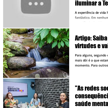
iluminar a Te
A experiência de vida
fantástico. Em nenhum
experiência de vida po
o...
Artigo: Saiba
virtudes e va
Para alguns, segundo d
mais dói é a que esta
momento. Para outros
dor moral e...
"As redes so
consequênci
saúde menta