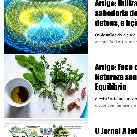
Artigo: Utili
sabedoria d
deténs, é li
sábias. Escu
Os desafios do dia a 
autoconfian
adequado dos recursos
a vitória venha sem s
vários...
Artigo: Foco 
Natureza se
Equilíbrio
A existência nos traz 
dispor com ênfase em 
detrimento de outros.
valores,...
O Jornal A Fo