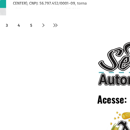
veículos automotores, em
CENTER), CNPJ: 56.797.452/0001-09, torna
público que requereu junto a DELFAM –
Juína MT
DEPARTAMENTO DE...
3
4
5
Acesse: