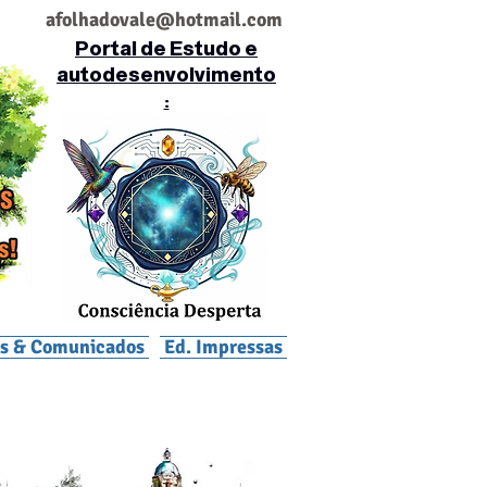
af
olhadovale@hotmail.com
Portal de Estudo e
autodesenvolvimento
:
is & Comunicados
Ed. Impressas