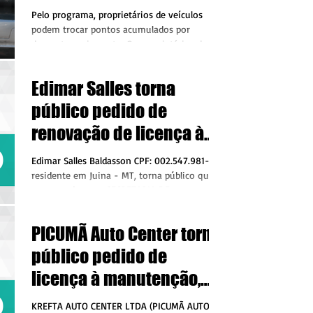
2025
Pelo programa, proprietários de veículos
podem trocar pontos acumulados por
desconto no imposto. Os proprietários de
veículos automotivos...
Edimar Salles torna
público pedido de
renovação de licença à
atividade de Manutenção
Edimar Salles Baldasson CPF: 002.547.981-44
e reparação de
residente em Juina - MT, torna público que
requereu junto a SECRETARIA DE
motocicletas e motonetas
AGRICULTURA...
PICUMÃ Auto Center torna
público pedido de
licença à manutenção,
reparação e lavagem de
KREFTA AUTO CENTER LTDA (PICUMÃ AUTO