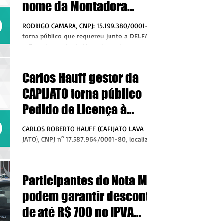
nome da Montadora
Carrofer, em Juína MT à
RODRIGO CAMARA, CNPJ: 15.199.380/0001-02,
Fabricação de
torna público que requereu junto a DELFAM
– Departamento de Licenciamento e
Fiscalização de...
Carlos Hauff gestor da
CAPIJATO torna público
Pedido de Licença à
serviços de Lavagem,
CARLOS ROBERTO HAUFF (CAPIJATO LAVA
Lubrificação e Polimento
JATO), CNPJ n° 17.587.964/0001-80, localizada
na Rua Rio de Janeiro, 154 N, no município de
de veículos
Juara/MT,...
Participantes do Nota MT
podem garantir desconto
de até R$ 700 no IPVA