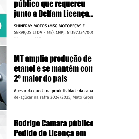
público que requereu
junto a Delfam Licença
Ambiental de
SHINERAY MOTOS (MSG MOTOPEÇAS E
Regularização
SERVIÇOS LTDA - ME), CNPJ: 61.197.134/0001-
39, torna público que requereu junto a A
DELFAM – DEPARTAMENTO...
MT amplia produção de
etanol e se mantém como
2º maior do país
Apesar da queda na produtividade da cana-
de-açúcar na safra 2024/2025, Mato Grosso
segue em destaque nacional na produção de
etanol,...
Rodrigo Camara público
Pedido de Licença em