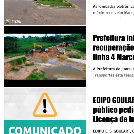
Bezerra
As lombadas eletrônic
máximo de velocidade,
de Juara, através do 
Executiva...
Prefeitura in
recuperação
linha 4 Marc
A Prefeitura de Juara, 
Transportes está reali
um Bueiro que rodou 
águas...
EDIPO GOULAR
público pedi
Licença de I
Operação da
EDIPO E. S. GOULART, 