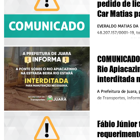
pedido de li
Car Matias p
de lavagem, 
EVERALDO MATIAS DA S
...
48.207.157/0001-19, t
requereu junto a DEL
Licenciamento e...
COMUNICADO:
Rio Apiacazi
interditada 
feira (9), par
A Prefeitura de Juara,
manutenção
de Transportes, infor
Rio Apiacazinho, locali
Fábio Júnior
requeriment