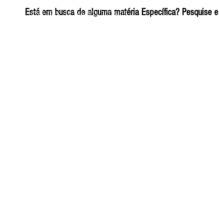
ELIZANGELA TRINDADE FOLHA PUBLICIDADE
Está em busca de alguma matéria Específica? Pesquise e 
CNPJ/PIX: 32.744.303/0001-05 Contato: 