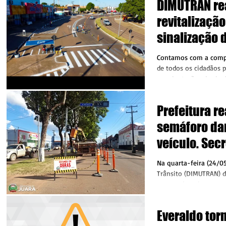
DIMUTRAN re
revitalização
sinalização d
Praça dos Co
Contamos com a compr
de todos os cidadãos p
as orientações da sin
está...
Prefeitura re
semáforo da
veículo. Sec
mais atenção
Na quarta-feira (24/0
Trânsito (DIMUTRAN) d
conseguiu colocar em
semáforo da...
Everaldo tor