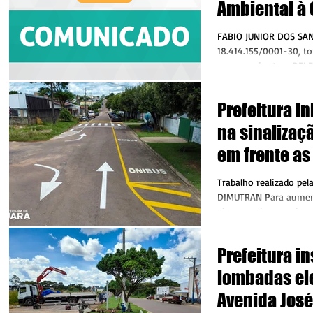
Ambiental à C
Jato, de Juín
FABIO JUNIOR DOS SAN
18.414.155/0001-30, to
requereu junto a DEL
Licenciamento e...
Prefeitura in
na sinalizaçã
em frente as
Juara
Trabalho realizado pel
DIMUTRAN Para aument
alunos, pais e conduto
Juara,...
Prefeitura in
lombadas el
Avenida José