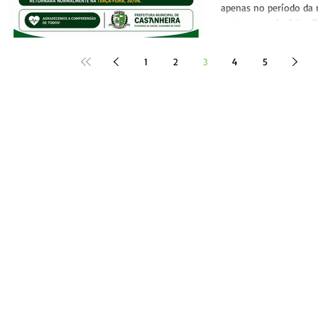
Brasil
apenas no período da 
nesta segunda-feira (2
da Seleção Brasileira 
FIFA 2026. A medida fo
1
2
3
4
5
do Decreto nº 30/2026
prefeito Jakson de Oliv
Conforme o decreto, fo
facultativo no período
órgãos da Administraç
permanecendo o aten
até as 11h. A d