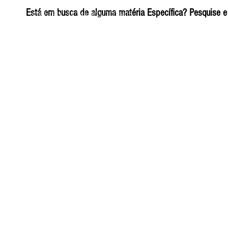
ELIZANGELA TRINDADE FOLHA PUBLICIDADE
Está em busca de alguma matéria Específica? Pesquise e 
CNPJ/PIX: 32.744.303/0001-05 Contato: 