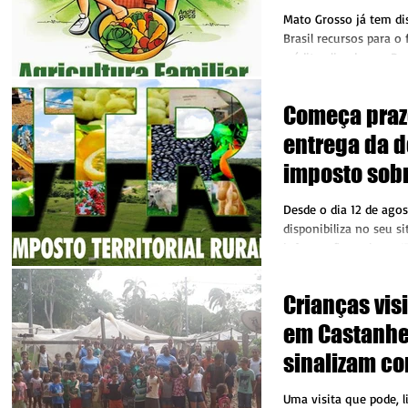
Mato Grosso já tem di
Brasil recursos para o
créditos ligados ao P
Fortalecimento...
Começa praz
entrega da d
imposto sobr
propriedade 
Desde o dia 12 de agos
Colniza
disponibiliza no seu si
informações sobre o IT
Departamento de...
Crianças vis
em Castanhe
sinalizam co
futuro
Uma visita que pode, l