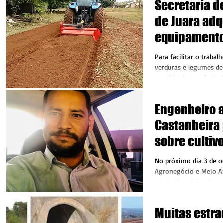
Secretaria d
de Juara adq
equipamento
atender pro
Para facilitar o trabal
hortaliças
verduras e legumes de
municipal, através da 
Agronegócio...
Engenheiro 
Castanheira 
sobre cultiv
PA Vale do A
No próximo dia 3 de o
Paranorte
Agronegócio e Meio A
receberá a visita do 
Thiago Marim,...
Muitas estra