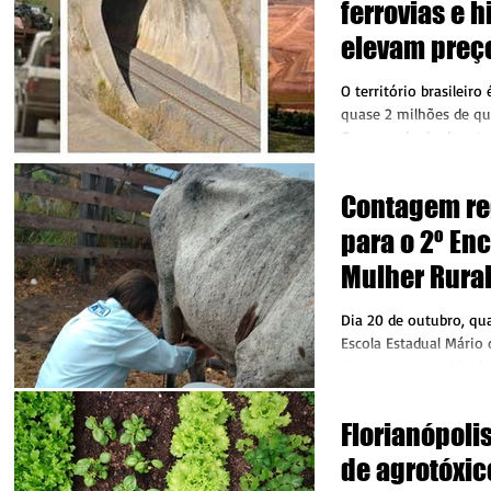
ferrovias e h
elevam preço
O território brasileiro
quase 2 milhões de qu
O emaranhado de estra
transporte das...
Contagem re
para o 2º En
Mulher Rura
Castanheira
Dia 20 de outubro, qu
Escola Estadual Mário 
Assentamento, Vale do
de...
Florianópoli
de agrotóxic