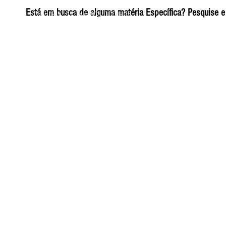
ELIZANGELA TRINDADE FOLHA PUBLICIDADE
Está em busca de alguma matéria Específica? Pesquise e 
CNPJ/PIX: 32.744.303/0001-05 Contato: 