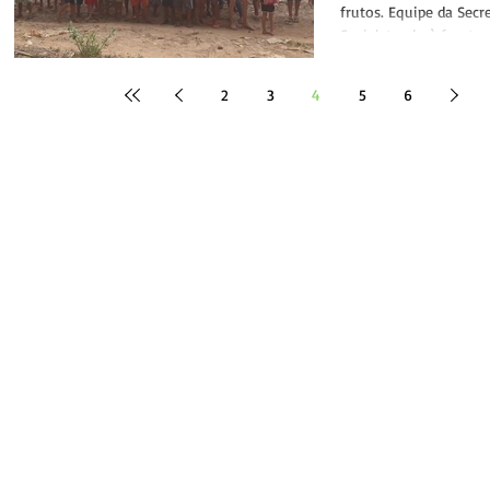
frutos. Equipe da Secre
Social, tendo à frente a
2
3
4
5
6