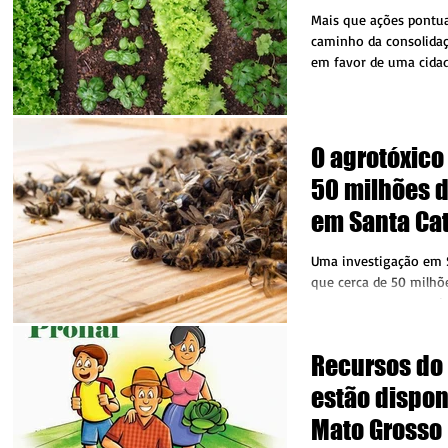
Mais que ações pontuai
caminho da consolidaçã
em favor de uma cidad
mais...
O agrotóxico
50 milhões 
em Santa Ca
só mês
Uma investigação em S
que cerca de 50 milhõ
morreram envenenadas
janeiro deste ano....
Recursos do 
estão dispon
Mato Grosso