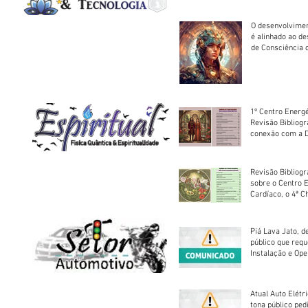
O desenvolvimen
é alinhado ao d
de Consciência 
sociedade
1º Centro Energé
Revisão Bibliog
conexão com a D
Revisão Bibliogr
sobre o Centro 
Cardíaco, o 4ª C
Piá Lava Jato, d
público que requ
Instalação e Op
Atual Auto Elétri
tona público ped