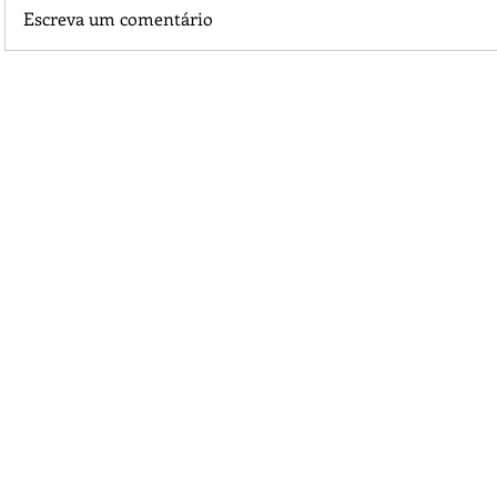
Escreva um comentário
Começa nessa quarta-feira, dia 02, a Campanha Outubro 
Juara