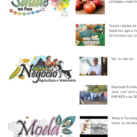
utilidades medicin
Testes rápidos de H
hepatites agora f
20 minutos nas U
Saúde
Ser ou não ser
Deputado Estadu
José, com artic
EMPAER e da SE
trator à Juruena
Moda & Tecnolo
feitos os tecido