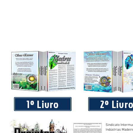
1º Livro
2º Livr
Sindicato Intermu
Indústrias Madeir