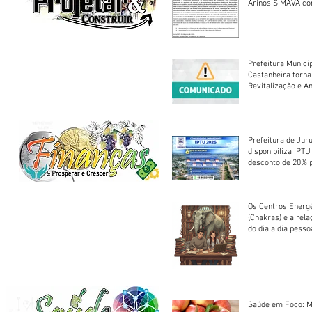
Arinos SIMAVA convoca à
Assembleia Extra
Prefeitura Munici
Castanheira torna
Revitalização e A
Centro Esportivo 
Prefeitura de Jur
disponibiliza IPT
desconto de 20% 
em cota única
Os Centros Energé
(Chakras) e a rel
do dia a dia pesso
Saúde em Foco: M