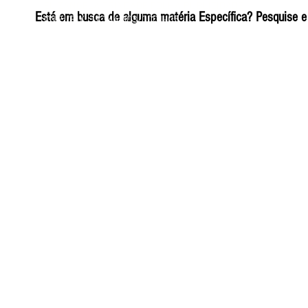
ELIZANGELA TRINDADE FOLHA PUBLICIDADE
Está em busca de alguma matéria Específica? Pesquise e 
CNPJ/PIX: 32.744.303/0001-05 Contato: 