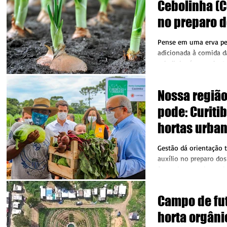
Cebolinha (
no preparo d
e outras apl
Pense em uma erva pe
benéficas à
adicionada à comida dá
cebolinha é essa plant
Terras...
Nossa regiã
pode: Curiti
hortas urba
apoio da Pre
Gestão dá orientação t
auxílio no preparo dos
fornecimento de mudas
área que compõe...
Campo de fut
horta orgâni