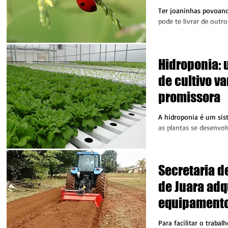
Ter joaninhas povoand
pode te livrar de outr
indesejáveis (mais c
pragas) e,...
Hidroponia: 
de cultivo v
promissora
A hidroponia é um sis
as plantas se desenvo
de solo, sendo alimen
solução...
Secretaria d
de Juara adq
equipamento
atender pro
Para facilitar o trabal