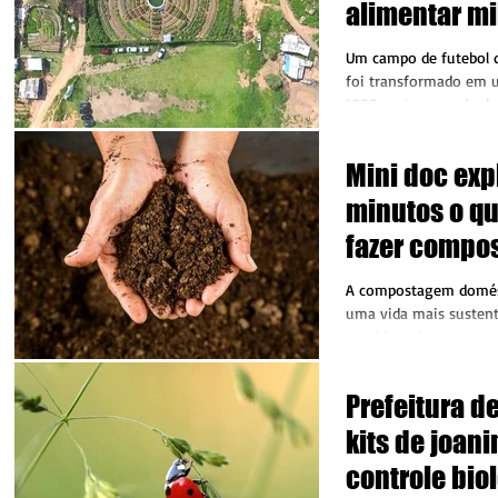
alimentar mi
Um campo de futebol q
foi transformado em 
1000 metros quadrad
Marielle Vive do...
Mini doc exp
minutos o qu
fazer compo
A compostagem domést
uma vida mais sustent
sentidos, visto que ce
que geramos em...
Prefeitura de
kits de joan
controle bio