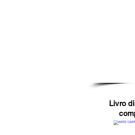
Livro d
comp