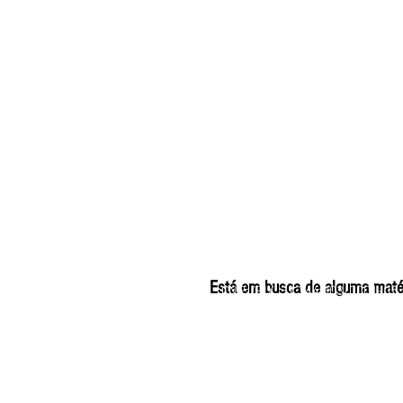
ELIZANGELA TRINDADE
Está em busca de alguma matéri
CNPJ/PIX: 32.744.30