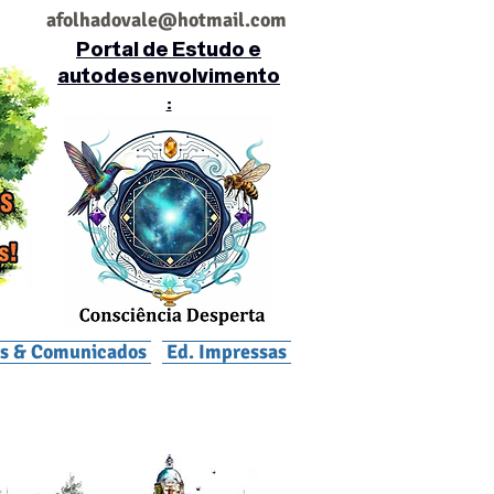
af
olhadovale@hotmail.com
Portal de Estudo e
autodesenvolvimento
:
is & Comunicados
Ed. Impressas