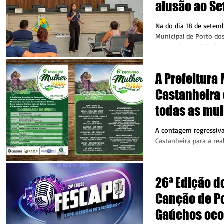
alusão ao S
Amarelo
Na do dia 18 de setemb
Municipal de Porto do
Secretaria Municipal de
realizou...
A Prefeitura
Castanheira 
todas as mul
para o 6º En
A contagem regressiv
Mulher Rural
Castanheira para a re
eventos mais aguardad
Castanheira
Encontro da Mulher...
26ª Edição do
Canção de P
Gaúchos ocor