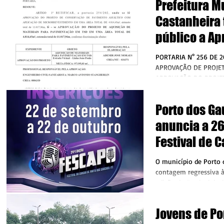
Prefeitura M
Castanheira 
público a Ap
Projeto à Aq
PORTARIA N° 256 DE 20
Materiais pa
APROVAÇÃO DE PROJETO “DISPÕE SOB
APROVAÇÃO DO PROJET
Pavimentaçã
MATERIAIS PARA PAV
MUNICÍPIO DE CASTANH
Porto dos G
OLIVEIRA RIOS JUNIOR , PREFEITO MUNICIPAL,
DE CASTANHEIRA/MT , NO USO DAS
anuncia a 26
ATRIBUIÇÕES QUE LHE
Festival de 
LEI, PELA PRESENTE PORTARI
ARTIGO 1° RETIFICAR, a portaria 254/202,
(FESCAPO)
O município de Porto 
onde se lê: APROVAÇÃ
contagem regressiva à
CONSERVAÇÃO DE PAV
edição do Festival da 
COM APLICAÇÃO
Gaúchos...
Jovens de Po