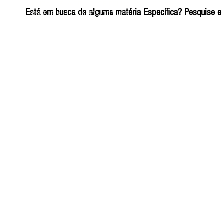
ELIZANGELA TRINDADE FOLHA PUBLICIDADE
Está em busca de alguma matéria Específica? Pesquise e 
CNPJ/PIX: 32.744.303/0001-05 Contato: 