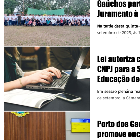
Gaúchos par
Juramento à
Juara.
Na tarde desta quinta-f
setembro de 2025, às 1
de Porto dos Gaúchos 
cerimônia de...
Lei autoriza 
CNPJ para a 
Educação de
Em sessão plenária rea
de setembro, a Câmara
Castanheira aprovou o
28/2025,...
Porto dos G
promove enc