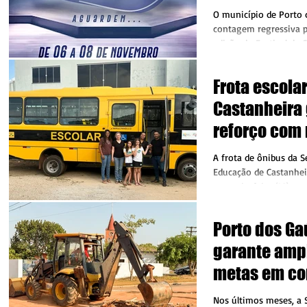
dias 06 a 08
O município de Porto 
de 2025
contagem regressiva p
edição do Festival da 
Frota escola
Castanheira
reforço com
de 44 lugare
A frota de ônibus da S
Educação de Castanhei
segunda-feira (16) co
um...
Porto dos G
garante amp
metas em co
evita devolu
Nos últimos meses, a S