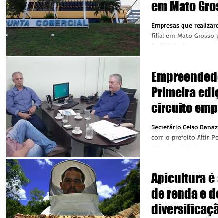
em Mato Gro
integração 
Empresas que realizar
filial em Mato Grosso
facilidade de apenas u
conta da...
Empreended
Primeira edi
circuito em
será em Juín
Secretário Celso Banaz
com o prefeito Altir P
feira (17.10) O Circui
chegando...
Apicultura é 
de renda e d
diversificaç