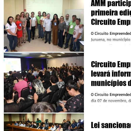
AMM partici
primeira edi
Circuito Em
em Juína
O Circuito Empreended
Juruena, no município 
programa ‘Pensando G
Pequenos’. O...
Circuito Em
levará infor
municípios d
Juruena
O Circuito Empreended
dia 07 de novembro, da
Circuito Empreendedor 
07 de...
Lei sanciona