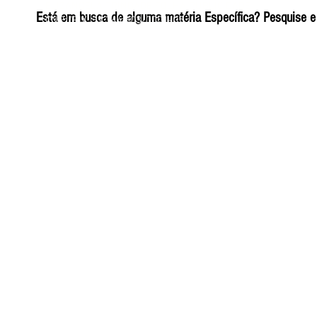
ELIZANGELA TRINDADE FOLHA PUBLICIDADE
Está em busca de alguma matéria Específica? Pesquise e 
CNPJ/PIX: 32.744.303/0001-05 Contato: 