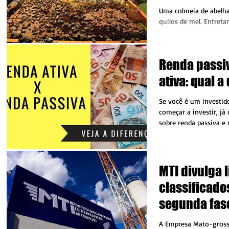
Uma colmeia de abelha
quilos de mel. Entreta
manejo da atividade a 
Renda passi
ativa: qual a
Se você é um investid
começar a investir, já 
sobre renda passiva e 
de...
MTI divulga l
classificado
segunda fas
processo sel
A Empresa Mato-gross