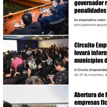
governador 
penalidades
contribuinte
Os empresários mato-
principalmente pequen
partir de agora a possi
sua situação, no...
Circuito Em
levará infor
municípios d
Juruena
O Circuito Empreended
dia 07 de novembro, da
O evento levará infor
para quem...
Abertura de f
empresas fic