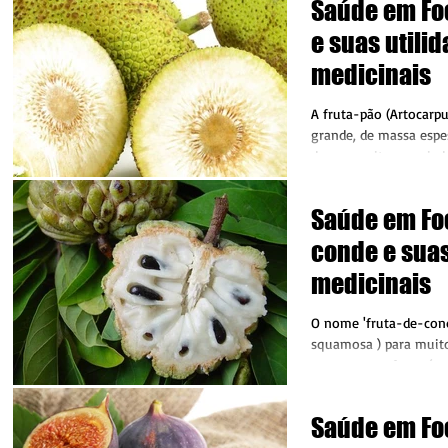
Saúde em Foc
e suas utili
medicinais
A fruta-pão (Artocarpu
grande, de massa espes
doce e muito apreciad
conteúdos em...
Saúde em Foc
conde e suas
medicinais
O nome 'fruta-de-con
squamosa ) para muito
entanto este fruto é 
região tropical. Este 
pelos nome Ata, pinha
Saúde em Foc
produzido por uma árv