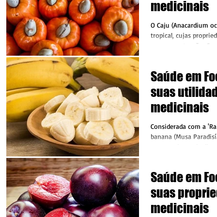
medicinais
O Caju (Anacardium oci
tropical, cujas proprie
merecem atenção. Con
em Saúde,...
Saúde em Fo
suas utilida
medicinais
Considerada com a 'Rai
banana (Musa Paradisí
pessoas das mais diver
econômicas...
Saúde em Fo
suas propri
medicinais