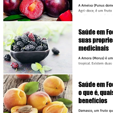
A Ameixa (Punus domé
Agri-doce, é um fruto originário da Pérsia,
do Cáucaso e da Ásia Menor, e s
adaptada...
Saúde em Fo
suas propri
medicinais
A Amora (Morus) é um pequeno fruto
tropical. Existem duas 
amora, a preta (Morus 
(Morus alba),...
Saúde em Fo
o que é, qua
benefícios
Damasco, um fruto que