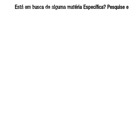
ELIZANGELA TRINDADE FOLHA PUBLICIDADE
Está em busca de alguma matéria Específica? Pesquise e 
CNPJ/PIX: 32.744.303/0001-05 Contato: 