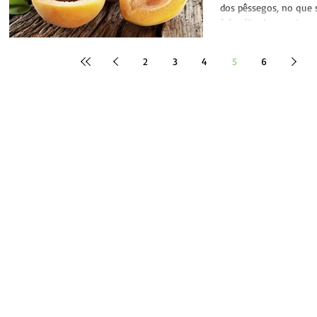
dos pêssegos, no que s
à família das ameixas,
gosto...
2
3
4
5
6