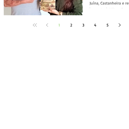
Juína, Castanheira e r
'encontro', Hilton Cam
fundador da...
1
2
3
4
5