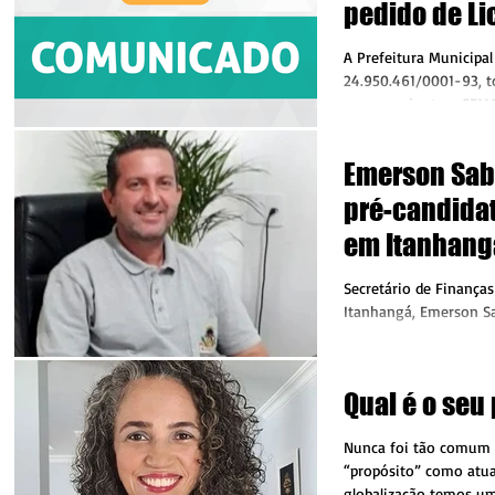
pedido de Li
Pavimentação
A Prefeitura Municipal
sinalização v
24.950.461/0001-93, t
requereu junto a SEMA
Estadual de Meio...
Emerson Saba
pré-candidat
em Itanhangá
grupo politi
Secretário de Finança
comando da 
Itanhangá, Emerson Sa
cargos nessa semana Já
administraç
prefeito, Edu...
Qual é o seu
Nunca foi tão comum 
“propósito” como atua
globalização temos um