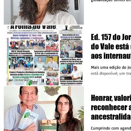
mercado de trabalho: de
Ed. 157 do Jo
do Vale está
aos internau
Mais uma edição do Jo
está disponível, um tr
diante do "nível de mu
trabalho que...
Honrar, valor
reconhecer 
ancestralida
historicidad
Cumprindo com agenda 