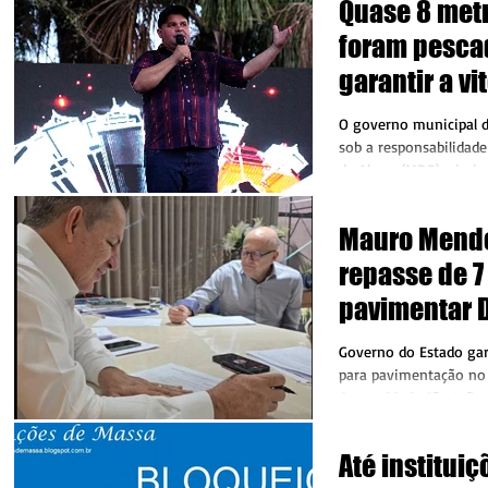
Quase 8 metr
foram pesca
garantir a vi
premiados e
O governo municipal d
Gaúchos ness
sob a responsabilidade
de Abreu (MDB), ainda
pesca de 20
mandato...
Mauro Mende
repasse de 7
pavimentar D
Porto dos G
Governo do Estado gar
para pavimentação no 
Comunidade São João 
de Porto dos...
Até instituiç