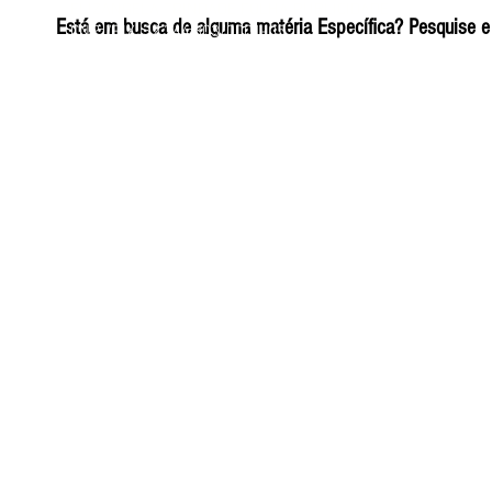
ELIZANGELA TRINDADE FOLHA PUBLICIDADE
Está em busca de alguma matéria Específica? Pesquise e 
CNPJ/PIX: 32.744.303/0001-05 Contato: 