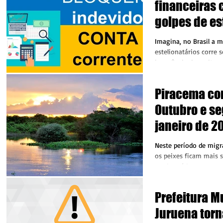
financeiras
golpes de es
Imagina, no Brasil a 
estelionatários corre s
ignorância de muitos
esperar, pois se até...
Piracema co
Outubro e segue até 31 de
janeiro de 2
de MT
Neste período de migr
os peixes ficam mais s
por isso é importante r
A...
Prefeitura M
Juruena torn