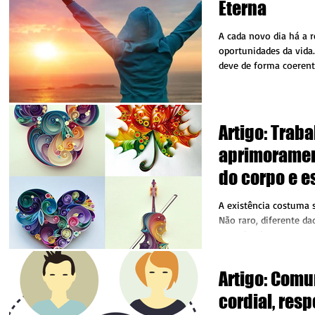
Eterna
A cada novo dia há a 
oportunidades da vida.
deve de forma coerent
satisfação...
Artigo: Traba
aprimoramen
do corpo e es
autorreflexõ
A existência costuma s
Não raro, diferente d
um primeiro momento.
tristeza...
Artigo: Com
cordial, resp