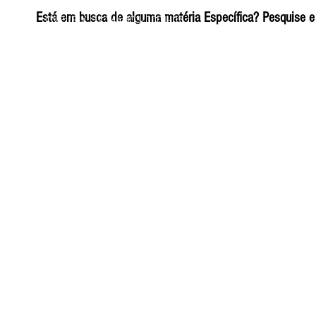
ELIZANGELA TRINDADE FOLHA PUBLICIDADE
Está em busca de alguma matéria Específica? Pesquise e 
CNPJ/PIX: 32.744.303/0001-05 Contato: 