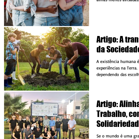
completo...
Artigo: A tr
da Sociedad
A existência humana 
experiências na Terra.
dependendo das escolh
em especial...
Artigo: Alin
Trabalho, c
Solidariedad
Gratidão
Se o mundo é uma gran