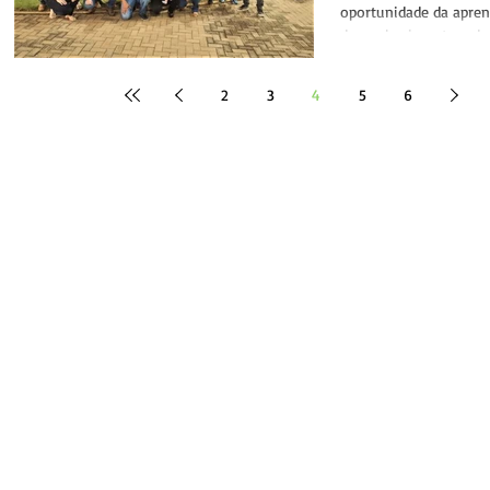
oportunidade da apre
do conhecimento e de 
levem a...
2
3
4
5
6