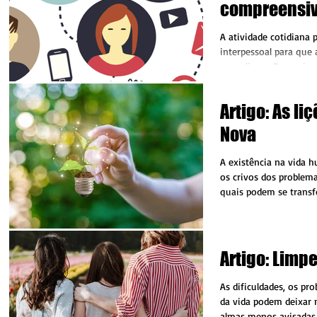
compreensi
A atividade cotidiana
interpessoal para que 
se realizem. Dependend
Artigo: As li
Nova
A existência na vida
os crivos dos problema
quais podem se trans
desespero,...
Artigo: Limpe
As dificuldades, os pr
da vida podem deixar
almas menos avisadas.