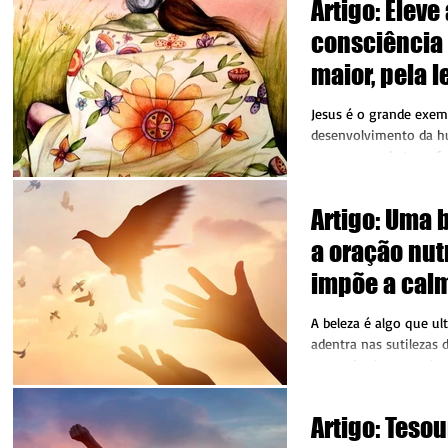
Artigo: Eleve
consciência
maior, pela l
do amor. Se 
Jesus é o grande exem
melhor, o me
desenvolvimento da h
passagem pela terra fo
sucede
sobre a vida e suas...
Artigo: Uma b
a oração nutr
impõe a calm
o mundo
A beleza é algo que ul
adentra nas sutilezas 
torno de algo superio
auxilia na...
Artigo: Teso