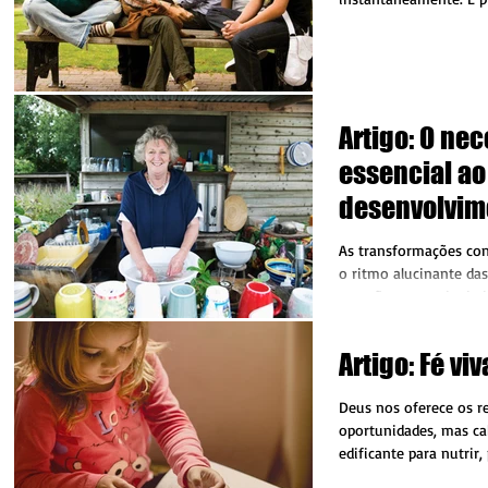
para esperar...
Artigo: O nece
essencial ao
desenvolvim
As transformações con
o ritmo alucinante da
atenção e energia do 
sempre as...
Artigo: Fé viv
Deus nos oferece os r
oportunidades, mas ca
edificante para nutrir,
projeto pessoal de...