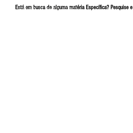
ELIZANGELA TRINDADE FOLHA PUBLICIDADE
Está em busca de alguma matéria Específica? Pesquise e 
CNPJ/PIX: 32.744.303/0001-05 Contato: 