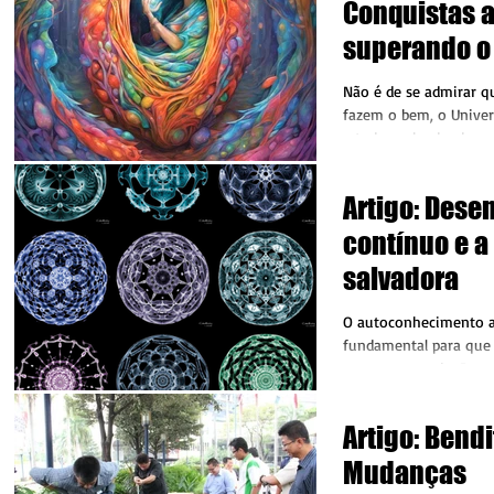
Conquistas a
superando o
Não é de se admirar q
fazem o bem, o Univer
e tudo acaba dando c
aparências...
Artigo: Dese
contínuo e a
salvadora
O autoconhecimento a
fundamental para que 
perca no mundo. Por m
que a pessoa saiba...
Artigo: Bend
Mudanças