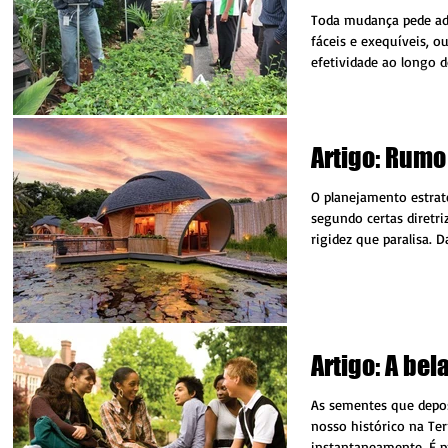
Toda mudança pede ad
fáceis e exequíveis, o
efetividade ao longo 
acelerar o...
Artigo: Rumo
O planejamento estrat
segundo certas diretr
rigidez que paralisa. D
apenas...
Artigo: A bel
As sementes que depo
nosso histórico na Te
instantaneamente. É pr