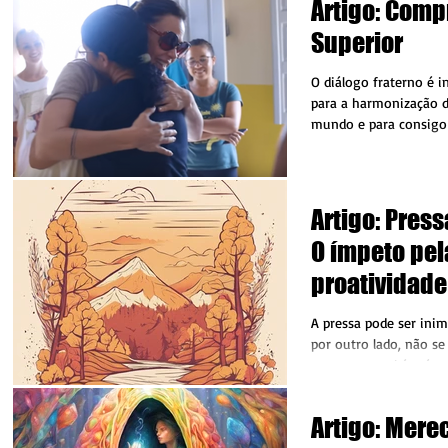
Artigo: Com
Superior
O diálogo fraterno é 
para a harmonização d
mundo e para consigo
ouvir e...
Artigo: Pres
O ímpeto pel
proatividade
A pressa pode ser inim
por outro lado, não s
a mesma também é con
conforto,...
Artigo: Mere