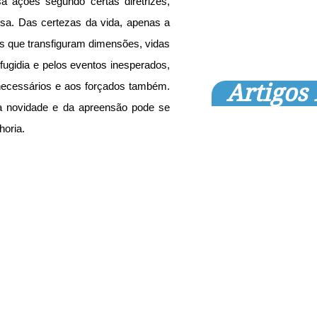
a ações segundo certas diretrizes, 
sa. Das certezas da vida, apenas a 
 que transfiguram dimensões, vidas 
ugidia e pelos eventos inesperados, 
Artigos
necessários e aos forçados também. 
 novidade e da apreensão pode se 
horia.