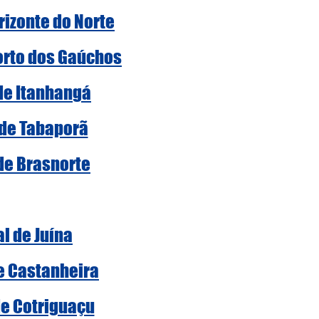
rizonte do Norte
Porto dos Gaúchos
 de Itanhangá
 de Tabaporã
 de Brasnorte
al de Juína
de Castanheira
de Cotriguaçu