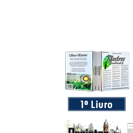
Piá Lava Jato, de Juara, torna pú
Instalação e Operação
1º Livro