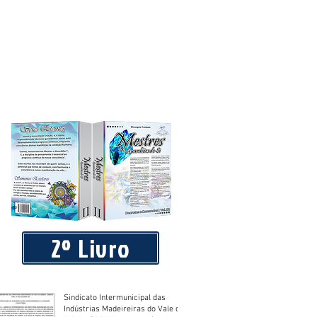
blico que requereu licença de
2º Livro
Sindicato Intermunicipal das
Indústrias Madeireiras do Vale do