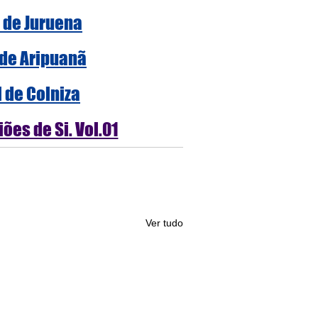
l de Juruena
 de Aripuanã
l de Colniza
ões de Si. Vol.01
Ver tudo