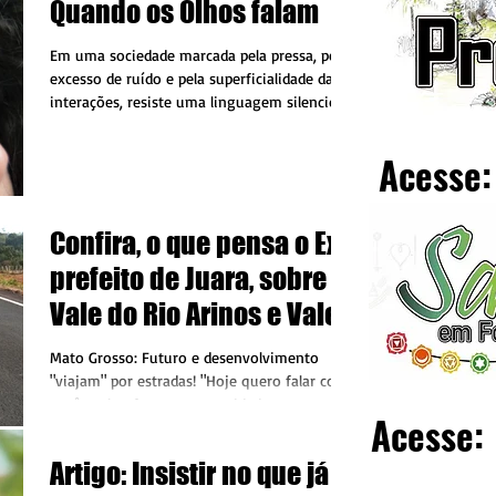
Quando os Olhos falam
Em uma sociedade marcada pela pressa, pelo
excesso de ruído e pela superficialidade das
interações, resiste uma linguagem silenciosa
que, muitas vezes, diz mais do que qualquer
discurso: o olhar. Desde os primeiros
Acesse:
momentos da vida, o ser humano aprende a
se comunicar por meio da sensorialidade. O
toque acolhe, o som orienta, os aromas
Confira, o que pensa o Ex-
despertam memórias e o paladar traduz
experiências. No entanto, enquanto os
prefeito de Juara, sobre o
outros sentidos processam o mundo exterior,
Vale do Rio Arinos e Vale
é no olhar que a subje
do Rio Juruena
Mato Grosso: Futuro e desenvolvimento
"viajam" por estradas! "Hoje quero falar com
vocês sobre futuro, prosperidade e
Acesse:
infraestrutura. Quem conhece a nossa terra
sabe: em Mato Grosso, o desenvolvimento
Artigo: Insistir no que já
viaja por estradas. Ao longo da minha