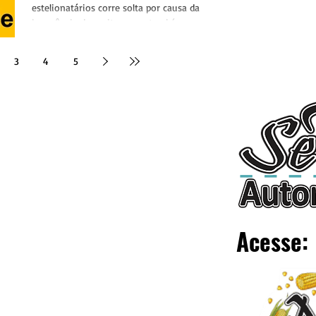
estelionatários corre solta por causa da
ignorância de muitos, mas também o que
esperar, pois se até...
3
4
5
Acesse: