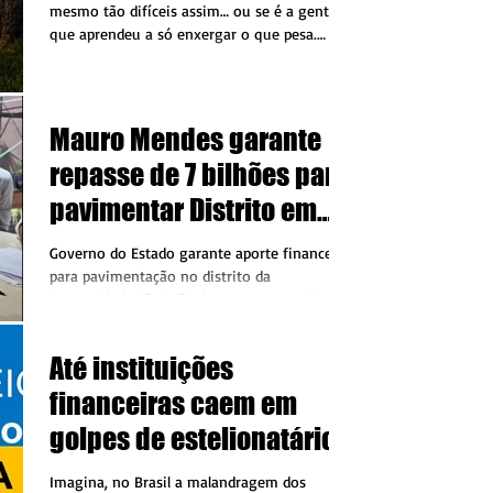
contrariar a da suposta vítima, ela é
mesmo tão difíceis assim… ou se é a gente
desconsiderada por praticamente todos,
que aprendeu a só enxergar o que pesa.
demonstrando que o vitimismo é a regra. Ou
porque o que é...
s
Mauro Mendes garante
repasse de 7 bilhões para
pavimentar Distrito em
Porto dos Gaúchos
Governo do Estado garante aporte financeiro
para pavimentação no distrito da
Comunidade São João O governo municipal
de Porto dos...
Até instituições
financeiras caem em
golpes de estelionatários
Imagina, no Brasil a malandragem dos