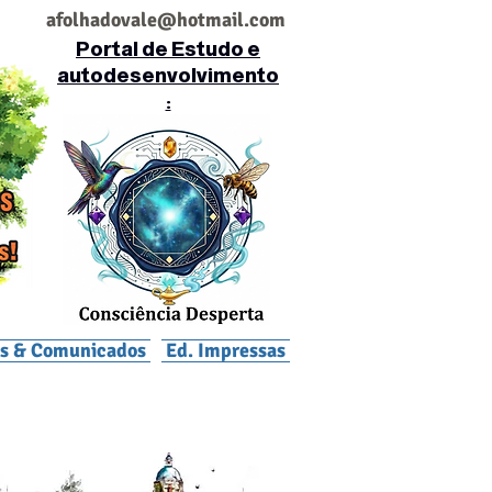
af
olhadovale@hotmail.com
Portal de Estudo e
autodesenvolvimento
:
is & Comunicados
Ed. Impressas