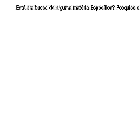
ELIZANGELA TRINDADE FOLHA PUBLICIDADE
Está em busca de alguma matéria Específica? Pesquise e 
CNPJ/PIX: 32.744.303/0001-05 Contato: 