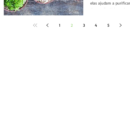
elas ajudam a purifica
decoração. Veja mais 
de ter...
1
2
3
4
5