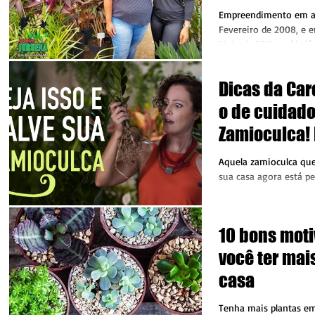
que combin
Empreendimento em at
Fevereiro de 2008, e 
Maio de 2011, e , ‘de l
cores, vidas,...
Dicas da Car
o de cuidado
Zamioculca! 
para interior
Aquela zamioculca qu
sua casa agora está pe
molenga e com um jei
mais, que nossa...
10 bons moti
você ter mai
casa
Tenha mais plantas em 