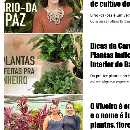
de cultivo do
Lírio-da-paz é um vel
Com suas folhas brilha
inconfundíveis floresc
planta é...
Dicas da Car
Plantas indi
interior de 
lavanderia
Dá pra ter plantas no 
existe alguma espécie
ambiente úmido e aba
vapor de...
O Viveiro é e
e o nome é J
plantas, flo