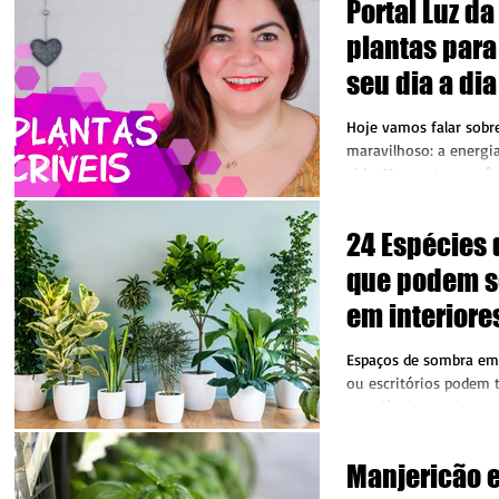
Portal Luz da
plantas para
seu dia a dia
Hoje vamos falar sob
maravilhoso: a energi
vida. Mas, antes, você
pessoas que passam...
24 Espécies 
que podem s
em interiore
escritórios e
Espaços de sombra em
apartament
ou escritórios podem 
agradável quando esco
sombra total...
Manjericão 