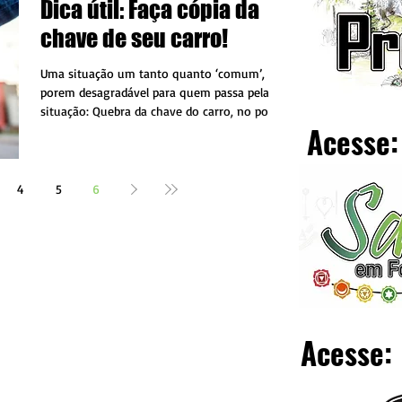
Dica útil: Faça cópia da
chave de seu carro!
Uma situação um tanto quanto ‘comum’,
porem desagradável para quem passa pela
situação: Quebra da chave do carro, no posto
Acesse:
de combustível...
4
5
6
Acesse: