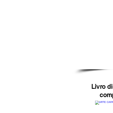
Livro d
comp