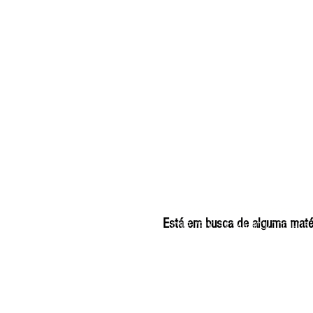
ELIZANGELA TRINDADE
Está em busca de alguma matéri
CNPJ/PIX: 32.744.30