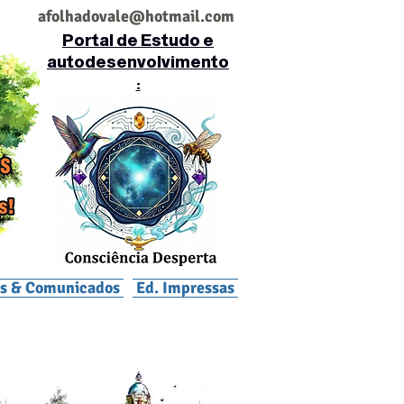
af
olhadovale@hotmail.com
Portal de Estudo e
autodesenvolvimento
:
is & Comunicados
Ed. Impressas