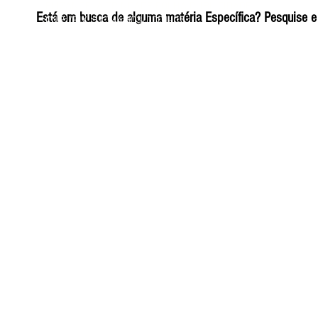
ELIZANGELA TRINDADE FOLHA PUBLICIDADE
Está em busca de alguma matéria Específica? Pesquise e 
CNPJ/PIX: 32.744.303/0001-05 Contato: 