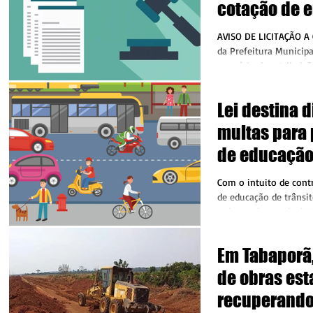
cotação de 
fornecedora
AVISO DE LICITAÇÃO A
câmaras
da Prefeitura Municipa
exercício das atribuiç
Portaria n.º...
Lei destina 
multas para
de educação 
Com o intuito de cont
de educação de trânsit
o deputado estadual Wi
Em Tabaporã,
de obras est
recuperando