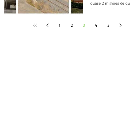
quase 2 milhões de qu
O emaranhado de estra
transporte das...
1
2
3
4
5