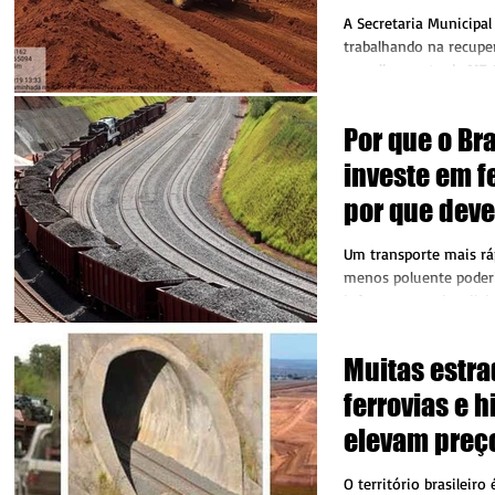
que liga Nova
A Secretaria Municipal
Americana d
trabalhando na recupe
cascalhamento da MT 01
de...
Por que o Bra
investe em f
por que dever
Um transporte mais rá
menos poluente poderi
infraestrutura brasilei
logísticos...
Muitas estra
ferrovias e h
elevam preço
O território brasileiro