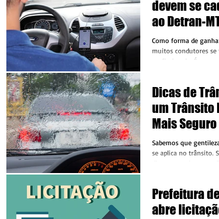
devem se cad
ao Detran-M
Como forma de ganhar
muitos condutores se
profissionais. É o cas
Figueiredo...
Dicas de Trâ
um Trânsito 
Mais Seguro
Sabemos que gentileza
se aplica no trânsito.
dia estressado e agre
no...
Prefeitura d
abre licitaç