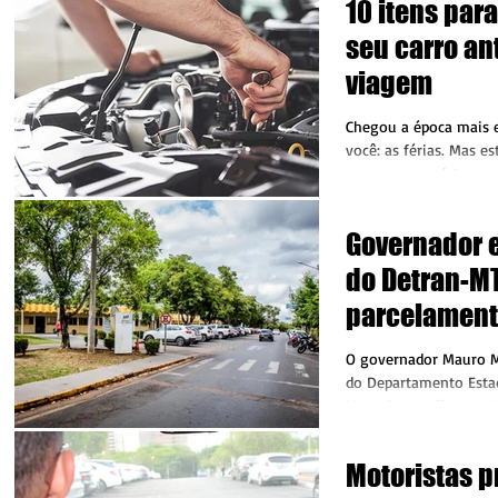
10 itens par
seu carro an
viagem
Chegou a época mais 
você: as férias. Mas e
em que se registra o
acidentes...
Governador 
do Detran-M
parcelament
no cartão de
O governador Mauro M
do Departamento Estad
Mato Grosso (Detran-
Vasconcelos, vão...
Motoristas p