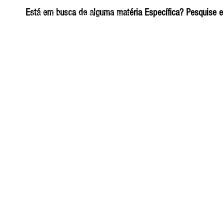
ELIZANGELA TRINDADE FOLHA PUBLICIDADE
Está em busca de alguma matéria Específica? Pesquise e 
CNPJ/PIX: 32.744.303/0001-05 Contato: 