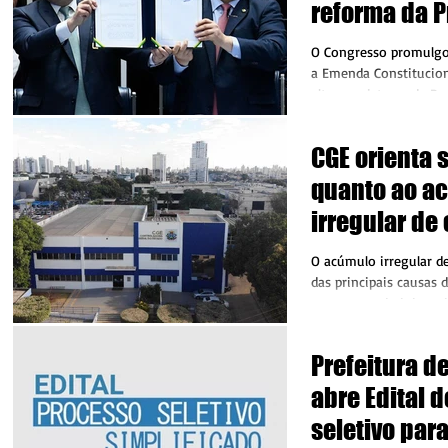
reforma da P
O Congresso promulgou
a Emenda Constitucion
altera o sistema de Pre
CGE orienta 
quanto ao a
irregular de
O acúmulo irregular d
das principais causas 
processos administrati
âmbito do...
Prefeitura d
abre Edital 
seletivo par