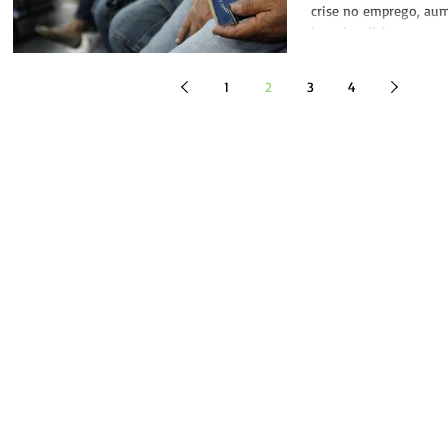
brasileiros
crise no emprego, au
lares brasileiros sem 
proveniente do...
1
2
3
4