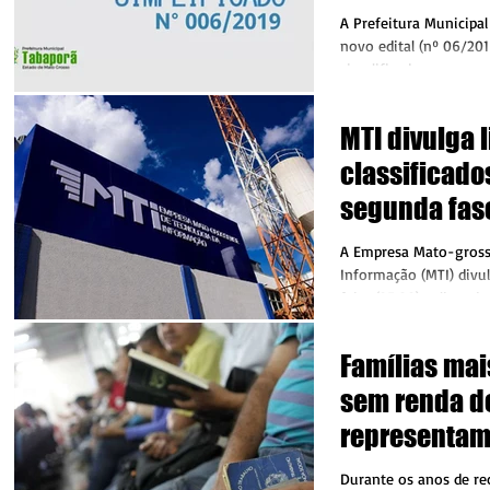
de Obras
A Prefeitura Municipal
novo edital (nº 06/201
simplificado para pre
por...
MTI divulga l
classificado
segunda fas
processo sel
A Empresa Mato-gross
Jovem Apren
Informação (MTI) divu
feira (25.09), a lista d
segunda...
Famílias mai
sem renda d
representam
metade dos 
Durante os anos de re