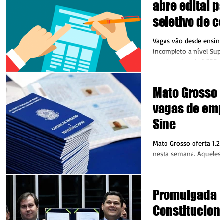
abre edital 
seletivo de 
público
Vagas vão desde ensi
incompleto a nível Su
vencimentos de 1.030,
prefeitura municipal de
Mato Grosso 
vagas de em
Sine
Mato Grosso oferta 1.
nesta semana. Aquele
de uma oportunidade 
procurar os...
Promulgada
Constitucion