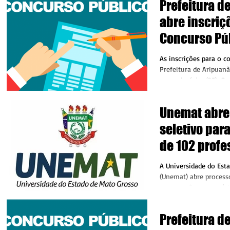
Prefeitura d
abre inscriç
Concurso Pú
As inscrições para o c
Prefeitura de Aripua
segunda-feira (25). O
concorrer a uma das...
Unemat abre
seletivo par
de 102 prof
diferentes 
A Universidade do Est
(Unemat) abre processo
contratação temporári
de 102...
Prefeitura d