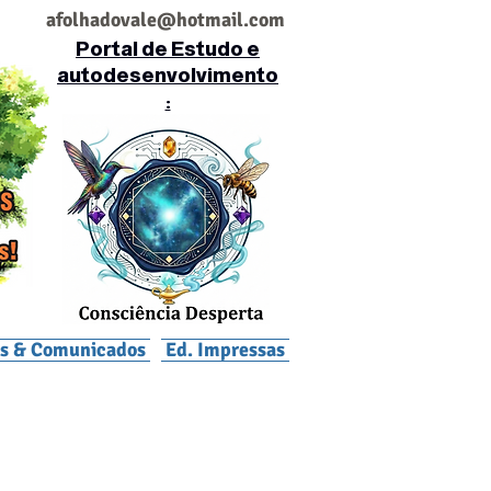
af
olhadovale@hotmail.com
Portal de Estudo e
autodesenvolvimento
:
is & Comunicados
Ed. Impressas