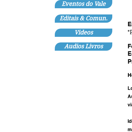
Eventos do Vale
H
Editais & Comun.
E
*
Videos
F
Audios Livros
E
P
H
L
A
v
I
m