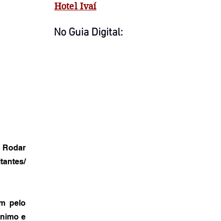
Hotel Ivaí
No Guia Digital:
a Rodar
tantes/
am pelo
ânimo e