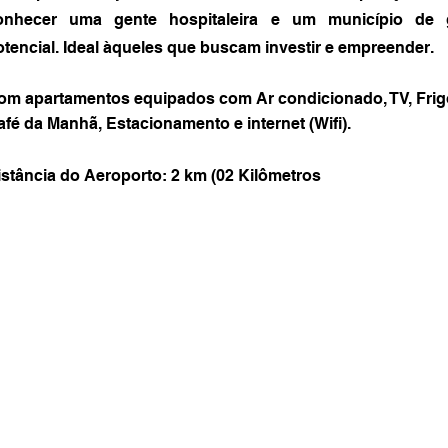
onhecer uma gente hospitaleira e um município de 
otencial. Ideal àqueles que buscam investir e empreender.
om apartamentos equipados com Ar condicionado, TV, Frig
afé da Manhã, Estacionamento e internet (Wifi).
istância do Aeroporto: 2 km (02 Kilômetros
ada do Hotel Ivaí
stro
zado
ngela
ade,
,
nvolvimento
al