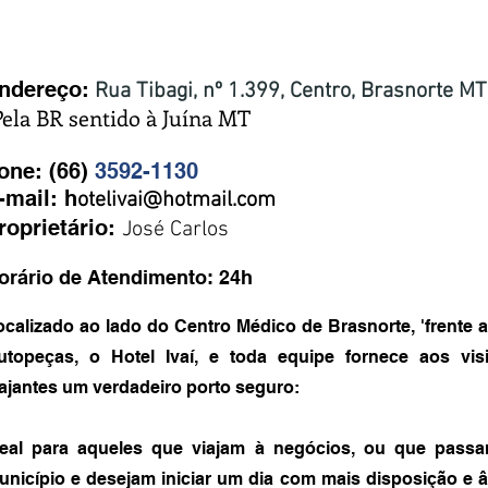
otel Ivaí
ndereço:
Rua Tibagi, nº 1.399, Centro, Brasnorte MT
Pela BR sentido à Juína MT
one: (66)
3592-1130
-mail: h
otelivai@hotmail.com
roprietário:
José Carlos
orário de Atendimento: 24h
ocalizado ao lado do Centro Médico de Brasnorte, 'frente 
utopeças, o Hotel Ivaí, e toda equipe fornece aos visi
iajantes um verdadeiro porto seguro:
deal para aqueles que viajam à negócios, ou que pass
unicípio e desejam iniciar um dia com mais disposição e 