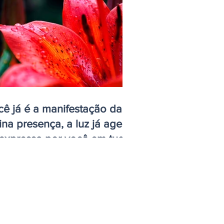
ê já é a manifestação da
ina presença, a luz já age e
 expressa por você em tudo
 fizeres