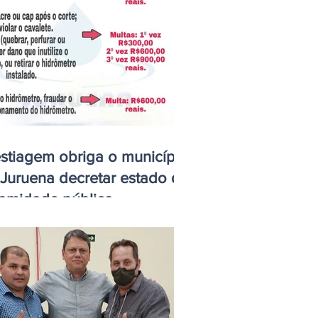
stiagem obriga o município
Juruena decretar estado de
lamidade pública