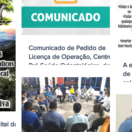
Comunicado de Pedido de
Licença de Operação, Centro
A e
Pró Saúde Odontológica, de
de 
Brasnorte
ca
ital da