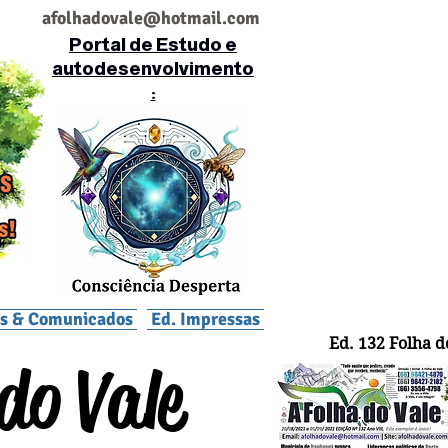
af
olhadovale@hotmail.com
Portal de Estudo e
autodesenvolvimento
:
is & Comunicados
Ed. Impressas
Ed. 132 Folha d
do Vale