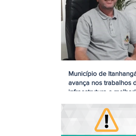
Município de Itanhang
avança nos trabalhos 
infraestrutura e melhor
perímetro urbano