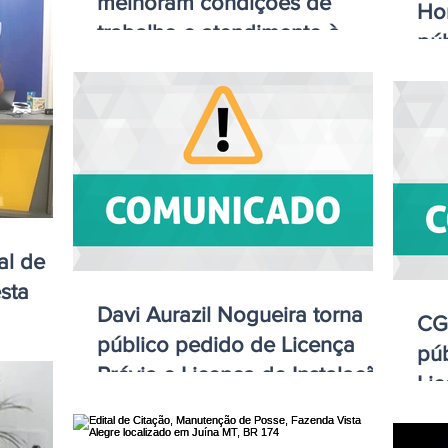
melhoram condições de
Hor
trabalho e atendimento à
púb
população em Itanhangá
de
al de
sta
Davi Aurazil Nogueira torna
CG
público pedido de Licença
pú
Prévia e Licença de Instalação
Li
Ilh