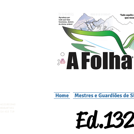
Home
Mestres e Guardiões de S
54121381948
Ed.132
3986497851
814 418 719