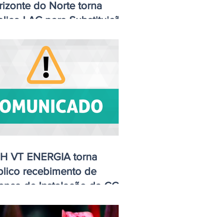
izonte do Norte torna
lico LAC para Substituição
 Pontes
H VT ENERGIA torna
blico recebimento de
cença de Instalação da CGH
a Rosa, em Brasnorte