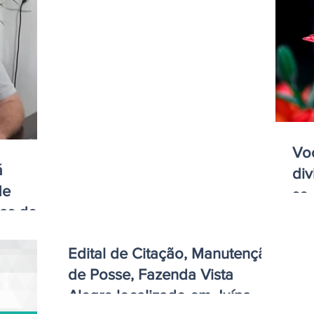
Voc
á
div
de
se
ias do
que
Edital de Citação, Manutenção
de Posse, Fazenda Vista
Alegre localizado em Juína