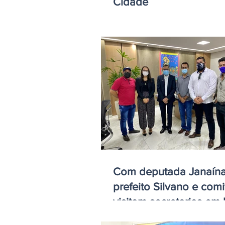
Cidade
Com deputada Janaína
prefeito Silvano e comi
visitam secretarias em
de melhorias