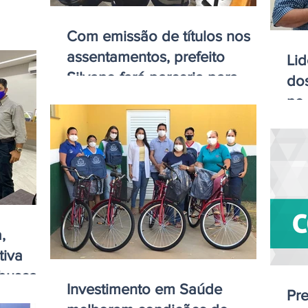
Com emissão de títulos nos
assentamentos, prefeito
Lid
Silvano fará parceria para
do
documentar Projeto Cas
no 
Si
,
tiva
 busca
Investimento em Saúde
Pre