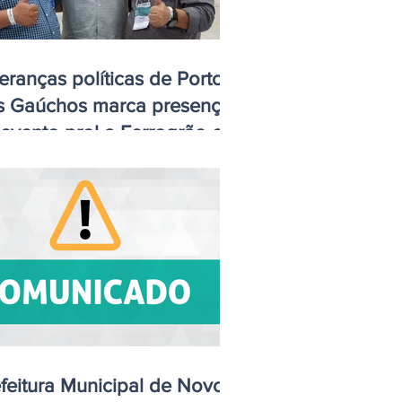
eranças políticas de Porto
s Gaúchos marca presença
evento prol a Ferrogrão em
nop
feitura Municipal de Novo