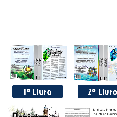
1º Livro
2º Livr
Sindicato Intermu
Indústrias Madeir