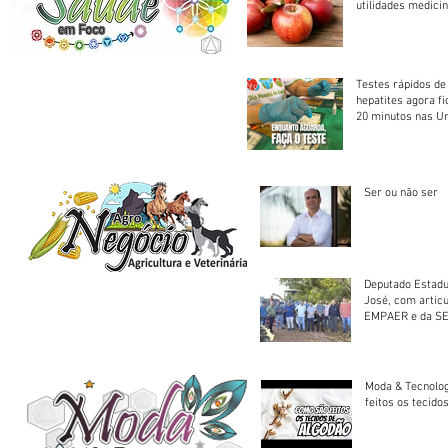
utilidades medicin
Testes rápidos de H
hepatites agora f
20 minutos nas U
Saúde
Ser ou não ser
Deputado Estadu
José, com artic
EMPAER e da SE
trator à Juruena
Moda & Tecnolo
feitos os tecido