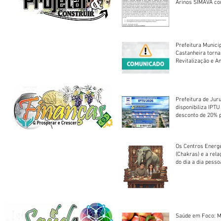
Arinos SIMAVA convoca à
Assembleia Extra
Prefeitura Munici
Castanheira torna
Revitalização e A
Centro Esportivo 
Prefeitura de Jur
disponibiliza IPT
desconto de 20% 
em cota única
Os Centros Energé
(Chakras) e a rel
do dia a dia pesso
Saúde em Foco: M