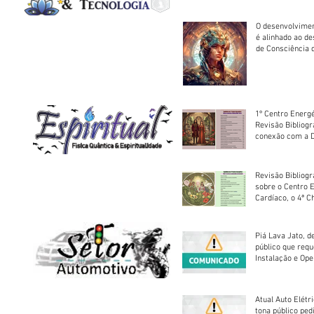
O desenvolvimen
é alinhado ao d
de Consciência 
sociedade
1º Centro Energé
Revisão Bibliog
conexão com a D
Revisão Bibliogr
sobre o Centro 
Cardíaco, o 4ª C
Piá Lava Jato, d
público que requ
Instalação e Op
Atual Auto Elétri
tona público ped