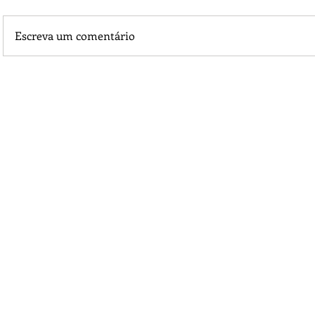
Escreva um comentário
Equipe da CNM é recebida em Juína por Autoridades e Age
Culturais