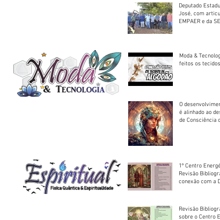
Deputado Estadu
José, com artic
EMPAER e da SE
trator à Juruena
Moda & Tecnolo
feitos os tecido
O desenvolvimen
é alinhado ao d
de Consciência 
sociedade
1º Centro Energé
Revisão Bibliog
conexão com a D
Revisão Bibliogr
sobre o Centro 