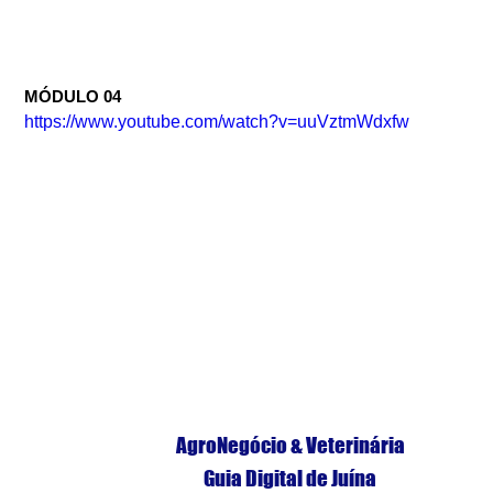
MÓDULO 04
https://www.youtube.com/watch?v=uuVztmWdxfw
AgroNegócio & Veterinária
Guia Digital de Juína