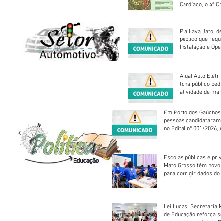
Cardíaco, o 4ª C
Piá Lava Jato, d
público que requ
Instalação e Op
Atual Auto Elétri
tona público ped
atividade de ma
reparação mecâ
Em Porto dos Gaúchos
pessoas candidataram
no Edital nº 001/2026, 
foram classificadas, e
vagas serão preenchid
Escolas públicas e pri
Mato Grosso têm novo
para corrigir dados do
Escolar 2026
Lei Lucas: Secretaria 
de Educação reforça 