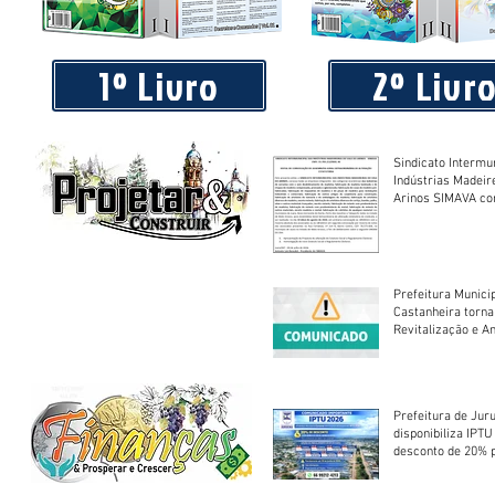
Conheça quais são as árvores que podem ser plantadas e
calçadas
1º Livro
2º Livr
Sindicato Intermu
Indústrias Madeir
Arinos SIMAVA convoca à
Assembleia Extra
Prefeitura Munici
Castanheira torna
Revitalização e A
Centro Esportivo 
Prefeitura de Jur
disponibiliza IPT
desconto de 20% 
em cota única