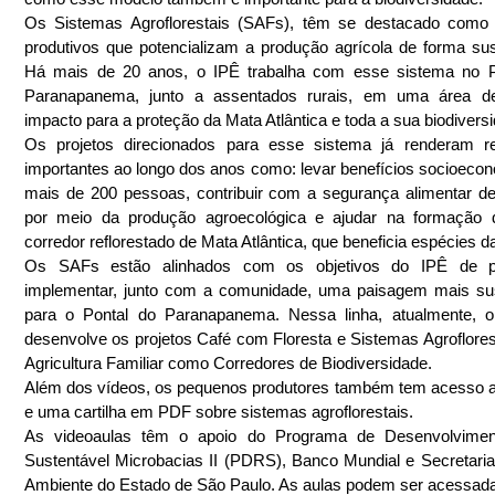
Os Sistemas Agroflorestais (SAFs), têm se destacado como 
produtivos que potencializam a produção agrícola de forma sust
Há mais de 20 anos, o IPÊ trabalha com esse sistema no Po
Paranapanema, junto a assentados rurais, em uma área de
impacto para a proteção da Mata Atlântica e toda a sua biodivers
Os projetos direcionados para esse sistema já renderam res
importantes ao longo dos anos como: levar benefícios socioecon
mais de 200 pessoas, contribuir com a segurança alimentar de 
por meio da produção agroecológica e ajudar na formação d
corredor reflorestado de Mata Atlântica, que beneficia espécies d
Os SAFs estão alinhados com os objetivos do IPÊ de p
implementar, junto com a comunidade, uma paisagem mais sus
para o Pontal do Paranapanema. Nessa linha, atualmente, o I
desenvolve os projetos Café com Floresta e Sistemas Agroflorest
Agricultura Familiar como Corredores de Biodiversidade.
Além dos vídeos, os pequenos produtores também tem acesso a 
e uma cartilha em PDF sobre sistemas agroflorestais.
As videoaulas têm o apoio do Programa de Desenvolviment
Sustentável Microbacias II (PDRS), Banco Mundial e Secretaria
Ambiente do Estado de São Paulo. As aulas podem ser acessad