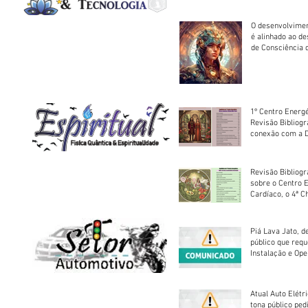
O desenvolvimen
é alinhado ao d
de Consciência 
sociedade
1º Centro Energé
Revisão Bibliog
conexão com a D
Revisão Bibliogr
sobre o Centro 
Cardíaco, o 4ª C
Piá Lava Jato, d
público que requ
Instalação e Op
Atual Auto Elétri
tona público ped