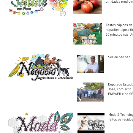
utilidades medicin
Testes rápidos de H
hepatites agora f
20 minutos nas U
Saúde
Ser ou não ser
Deputado Estadu
José, com artic
EMPAER e da SE
trator à Juruena
Moda & Tecnolo
feitos os tecido