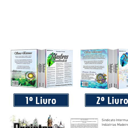
1º Livro
2º Livr
Sindicato Intermu
Indústrias Madeir