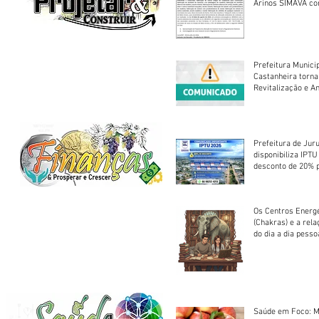
Arinos SIMAVA convoca à
Assembleia Extra
Prefeitura Munici
Castanheira torna
Revitalização e A
Centro Esportivo 
Prefeitura de Jur
disponibiliza IPT
desconto de 20% 
em cota única
Os Centros Energé
(Chakras) e a rel
do dia a dia pesso
Saúde em Foco: M