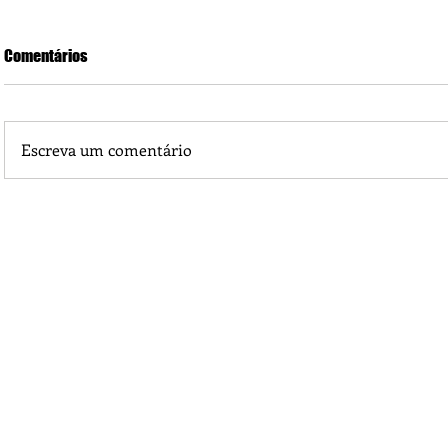
Comentários
Escreva um comentário
Piá Lava Jato, de Juara, torna público que requereu licença
Instalação e Operação