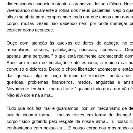
dimensionado naquele instante a grandeza desse diálogo. Hoje g
vivenciando diariamente a rotina dos meus pacientes, vejo o qua
olhar me abriu para compreender cada um que chega com dores 
corpo; muitas vezes não sabendo nem por onde começar ou
explicar como acontece.
Ouço com atenção às queixas de dores de cabeça, no es
musculares, ósseas, palpitações, náuseas, coceiras… Depo
apenas uma pergunta ” o que está realmente acontecendo com
Após um minuto de hesitação e até espanto, a maioria cai n
convulso e doloroso. Deixo o choro libertador acontecer e então 
das queixas álgicas ouço término de relações, perdas de 
queridas, problemas financeiros, medos, angústias e ansi
Novamente lembro – me da frase ” quando tudo doi a dor não é 
Não é! A dor é na alma…
Tudo que nos faz mal e guardamos, por um mecanismo de defe
sair de alguma forma… muitas vezes em forma de doença! 
corpo físico gritando pelo resgate da nossa alma… É nosso c
confrontando com nosso eu… É nosso corpo nos mostrando o 