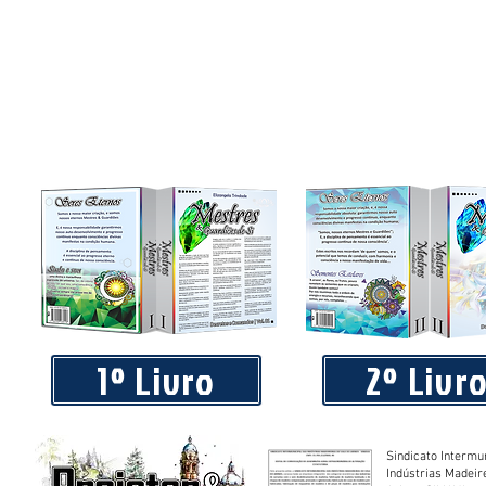
1º Livro
2º Livr
Sindicato Intermu
Indústrias Madeir