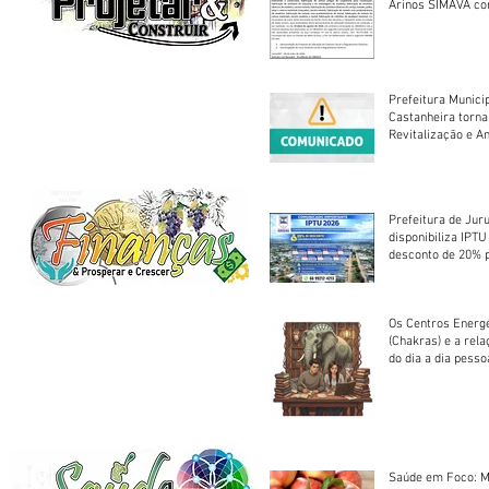
Arinos SIMAVA convoca à
Assembleia Extra
Prefeitura Munici
Castanheira torna
Revitalização e A
Centro Esportivo 
Prefeitura de Jur
disponibiliza IPT
desconto de 20% 
em cota única
Os Centros Energé
(Chakras) e a rel
do dia a dia pesso
Saúde em Foco: M