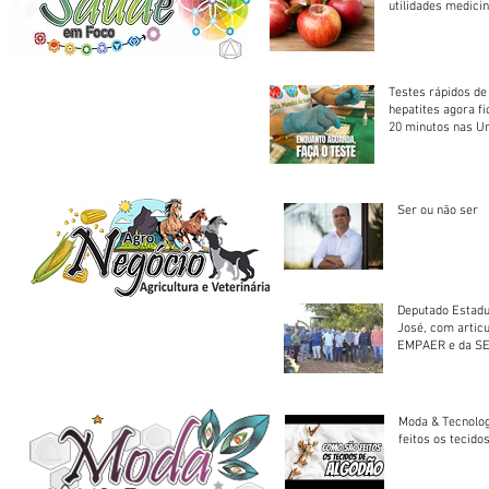
utilidades medicin
Testes rápidos de H
hepatites agora f
20 minutos nas U
Saúde
Ser ou não ser
Deputado Estadu
José, com artic
EMPAER e da SE
trator à Juruena
Moda & Tecnolo
feitos os tecido