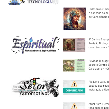
O desenvolvimen
é alinhado ao d
de Consciência 
sociedade
1º Centro Energé
Revisão Bibliog
conexão com a D
Revisão Bibliogr
sobre o Centro 
Cardíaco, o 4ª C
Piá Lava Jato, d
público que requ
Instalação e Op
Atual Auto Elétri
tona público ped