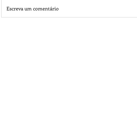
Escreva um comentário
Significado de Pedras e Cristais Água Marinha