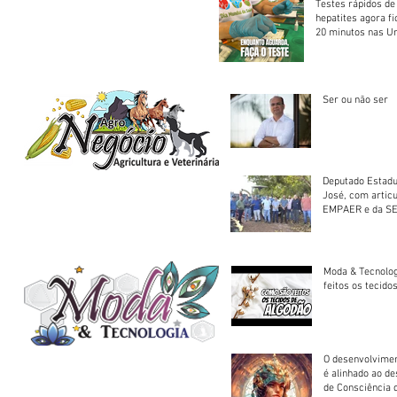
Testes rápidos de H
hepatites agora f
20 minutos nas U
Saúde
Ser ou não ser
Deputado Estadu
José, com artic
EMPAER e da SE
trator à Juruena
Moda & Tecnolo
feitos os tecido
O desenvolvimen
é alinhado ao d
de Consciência 