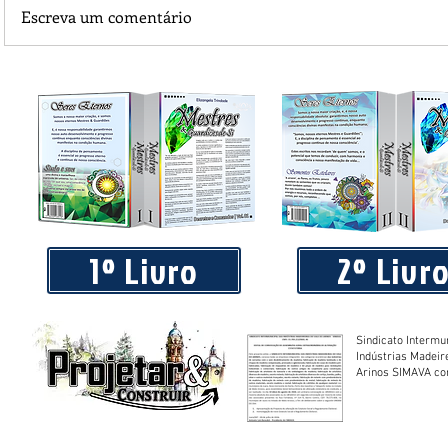
Escreva um comentário
Reveja quem são os Candidatos ao Senado por MT
1º Livro
2º Livr
Sindicato Intermu
Indústrias Madeir
Arinos SIMAVA convoca à
Assembleia Extra