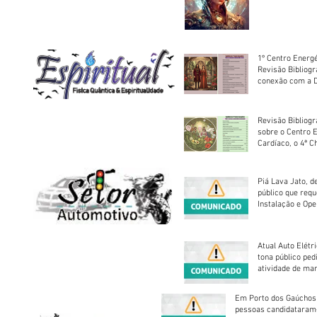
sociedade
1º Centro Energé
Revisão Bibliog
conexão com a D
Revisão Bibliogr
sobre o Centro 
Cardíaco, o 4ª C
Piá Lava Jato, d
público que requ
Instalação e Op
Atual Auto Elétri
tona público ped
atividade de ma
reparação mecâ
Em Porto dos Gaúchos
pessoas candidataram