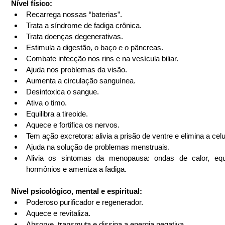
Nível físico:
Recarrega nossas “baterias”.  
Trata a síndrome de fadiga crônica.  
Trata doenças degenerativas.  
Estimula a digestão, o baço e o pâncreas.  
Combate infecção nos rins e na vesícula biliar.  
Ajuda nos problemas da visão.  
Aumenta a circulação sanguínea.  
Desintoxica o sangue.  
Ativa o timo.  
Equilibra a tireoide.  
Aquece e fortifica os nervos.  
Tem ação excretora: alivia a prisão de ventre e elimina a celul
Ajuda na solução de problemas menstruais.  
Alivia os sintomas da menopausa: ondas de calor, equil
hormônios e ameniza a fadiga. 
Nível psicológico, mental e espiritual:
Poderoso purificador e regenerador.  
Aquece e revitaliza.  
Absorve, transmuta e dissipa a energia negativa.  