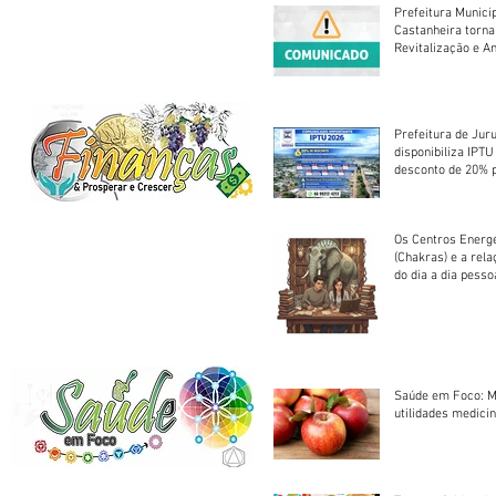
Prefeitura Munici
Castanheira torna
Revitalização e A
Centro Esportivo 
Prefeitura de Jur
disponibiliza IPT
desconto de 20% 
em cota única
Os Centros Energé
(Chakras) e a rel
do dia a dia pesso
Saúde em Foco: M
utilidades medicin