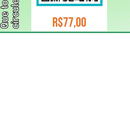
ELIZANGELA TRINDADE FOLHA PUBLICIDADE
CNPJ/PIX: 32.744.303/0001-05 Contato: 