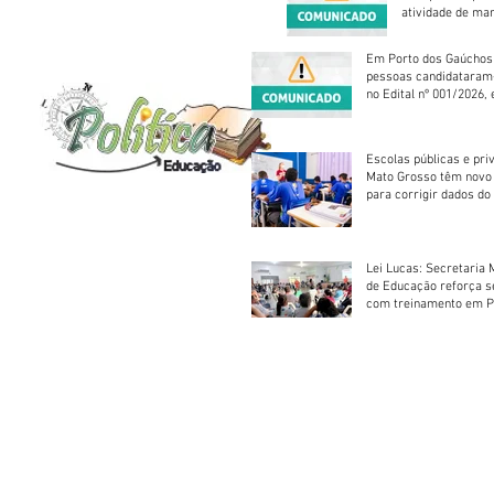
atividade de ma
reparação mecâ
Em Porto dos Gaúchos
pessoas candidataram
no Edital nº 001/2026, 
foram classificadas, e
vagas serão preenchid
Escolas públicas e pri
Mato Grosso têm novo
para corrigir dados do
Escolar 2026
Lei Lucas: Secretaria 
de Educação reforça 
com treinamento em P
Socorros