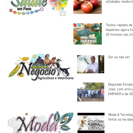
utilidades medicin
Testes rápidos de H
hepatites agora f
20 minutos nas U
Saúde
Ser ou não ser
Deputado Estadu
José, com artic
EMPAER e da SE
trator à Juruena
Moda & Tecnolo
feitos os tecido