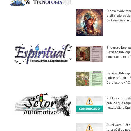
O desenvolvimen
é alinhado ao d
de Consciência 
sociedade
1º Centro Energé
Revisão Bibliog
conexão com a D
Revisão Bibliogr
sobre o Centro 
Cardíaco, o 4ª C
Piá Lava Jato, d
público que requ
Instalação e Op
Atual Auto Elétri
tona público ped