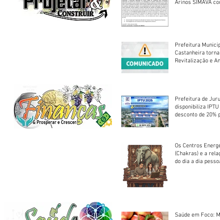
Arinos SIMAVA convoca à
Assembleia Extra
Prefeitura Munici
Castanheira torna
Revitalização e A
Centro Esportivo 
Prefeitura de Jur
disponibiliza IPT
desconto de 20% 
em cota única
Os Centros Energé
(Chakras) e a rel
do dia a dia pesso
Saúde em Foco: M