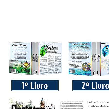
Piá Lava Jato, de Juara, torna público que requereu licença
Instalação e Operação
1º Livro
2º Livr
Sindicato Intermu
Indústrias Madeir