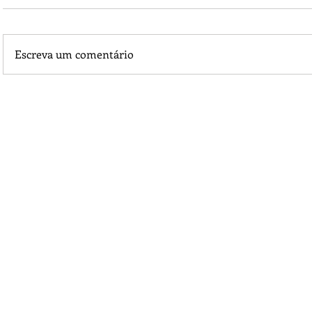
Escreva um comentário
1º Centro Energético (Chakra) Revisão Bibliográfica Nossa
conexão com a Divina Mãe Terra