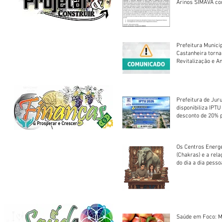
Arinos SIMAVA convoca à
Assembleia Extra
Prefeitura Munici
Castanheira torna
Revitalização e A
Centro Esportivo 
Prefeitura de Jur
disponibiliza IPT
desconto de 20% 
em cota única
Os Centros Energé
(Chakras) e a rel
do dia a dia pesso
Saúde em Foco: M