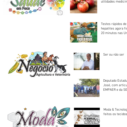
utilidades medicin
Testes rápidos de H
hepatites agora f
20 minutos nas U
Saúde
Ser ou não ser
Deputado Estadu
José, com artic
EMPAER e da SE
trator à Juruena
Moda & Tecnolo
feitos os tecido