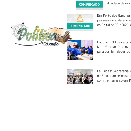
atividade de ma
reparação mecâ
Em Porto dos Gaúchos
pessoas candidataram
no Edital nº 001/2026, 
foram classificadas, e
vagas serão preenchid
Escolas públicas e pri
Mato Grosso têm novo
para corrigir dados do
Escolar 2026
Lei Lucas: Secretaria 
de Educação reforça 
com treinamento em P
Socorros