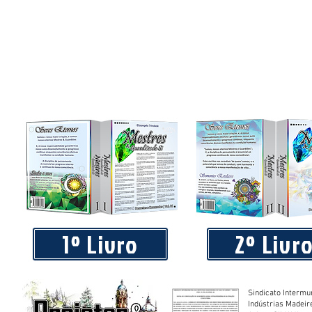
1º Livro
2º Livr
Sindicato Intermu
Indústrias Madeir