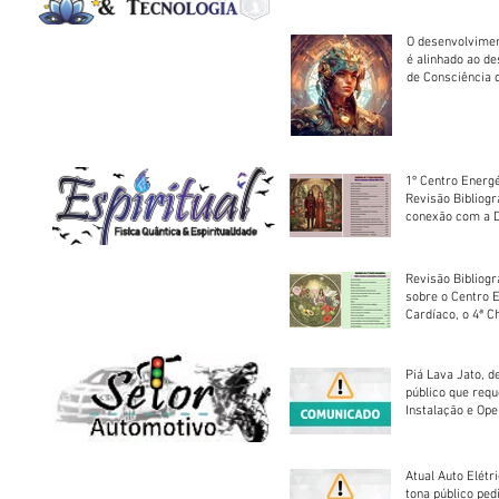
O desenvolvimen
é alinhado ao d
de Consciência 
sociedade
1º Centro Energé
Revisão Bibliog
conexão com a D
Revisão Bibliogr
sobre o Centro 
Cardíaco, o 4ª C
Piá Lava Jato, d
público que requ
Instalação e Op
Atual Auto Elétri
tona público ped