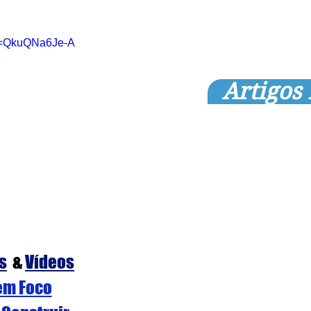
?v=QkuQNa6Je-A
Artigos
s
  & 
Vídeos
em Foco