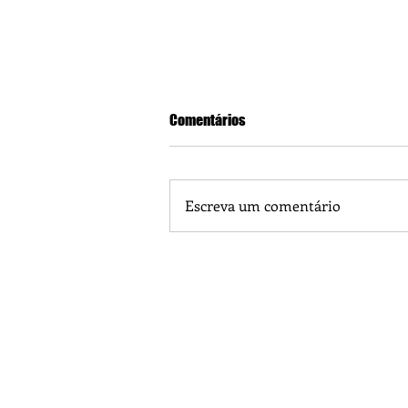
Comentários
Escreva um comentário
Praça 04 de Julho recebe novos
livre