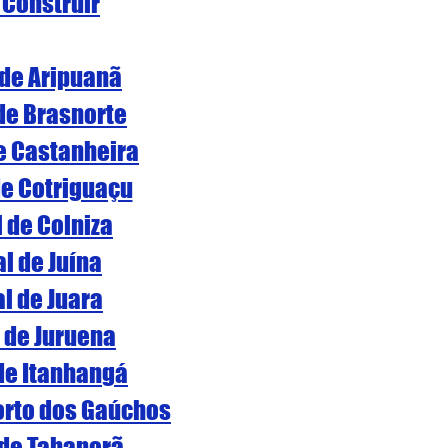
 Construir
 de Aripuanã
 de Brasnorte
de Castanheira
de Cotriguaçu
l de Colniza
al de Juína
al de Juara
l de Juruena
 de Itanhangá
Porto dos Gaúchos
 de Tabaporã