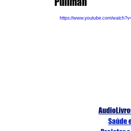
Pullman
https://www.youtube.com/watch
AudioLivro
S
aúde 