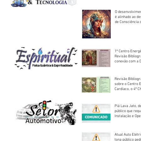
O desenvolvimen
é alinhado ao d
de Consciência 
sociedade
1º Centro Energé
Revisão Bibliog
conexão com a D
Revisão Bibliogr
sobre o Centro 
Cardíaco, o 4ª C
Piá Lava Jato, d
público que requ
Instalação e Op
Atual Auto Elétri
tona público ped