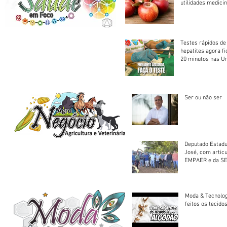
utilidades medicin
Testes rápidos de H
hepatites agora f
20 minutos nas U
Saúde
Ser ou não ser
Deputado Estadu
José, com artic
EMPAER e da SE
trator à Juruena
Moda & Tecnolo
feitos os tecido