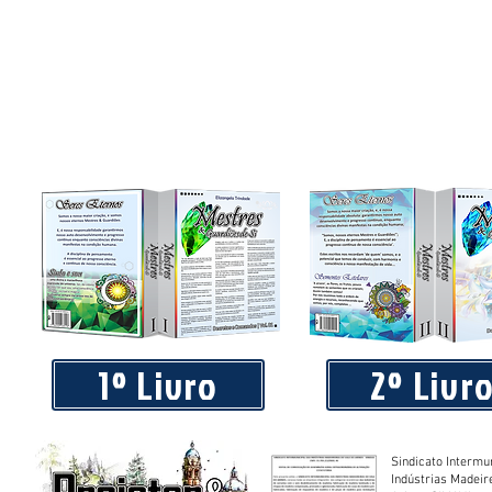
1º Livro
2º Livr
Sindicato Intermu
Indústrias Madeir