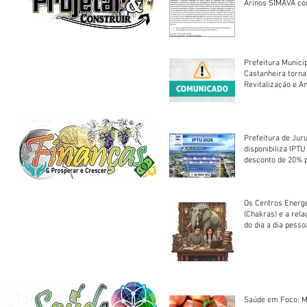
Arinos SIMAVA convoca à
Assembleia Extra
Prefeitura Munici
Castanheira torna
Revitalização e A
Centro Esportivo 
Prefeitura de Jur
disponibiliza IPT
desconto de 20% 
em cota única
Os Centros Energé
(Chakras) e a rel
do dia a dia pesso
Saúde em Foco: M