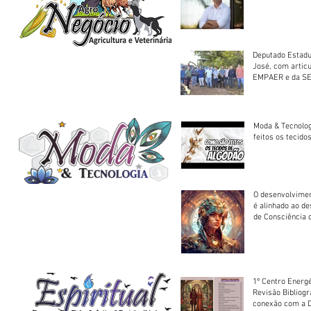
Deputado Estadu
José, com artic
EMPAER e da SE
trator à Juruena
Moda & Tecnolo
feitos os tecido
O desenvolvimen
é alinhado ao d
de Consciência 
sociedade
1º Centro Energé
Revisão Bibliog
conexão com a D