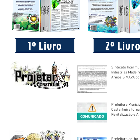
Praça 04 de Julho recebe novos equipamentos de academi
livre
1º Livro
2º Livr
Sindicato Intermu
Indústrias Madeir
Arinos SIMAVA convoca à
Assembleia Extra
Prefeitura Munici
Castanheira torna
Revitalização e A
Centro Esportivo 
Prefeitura de Jur