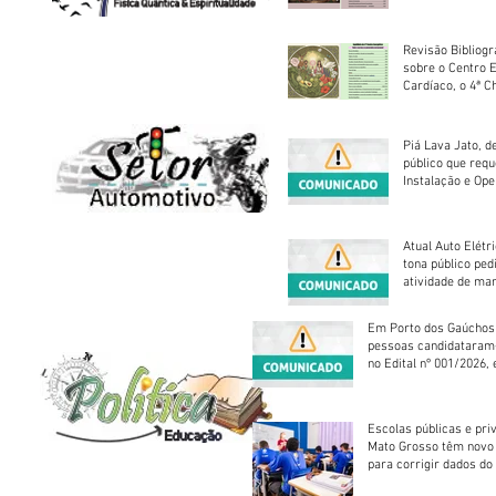
Revisão Bibliogr
sobre o Centro 
Cardíaco, o 4ª C
Piá Lava Jato, d
público que requ
Instalação e Op
Atual Auto Elétri
tona público ped
atividade de ma
reparação mecâ
Em Porto dos Gaúchos
pessoas candidataram
no Edital nº 001/2026, 
foram classificadas, e
vagas serão preenchid
Escolas públicas e pri
Mato Grosso têm novo
para corrigir dados do
Escolar 2026