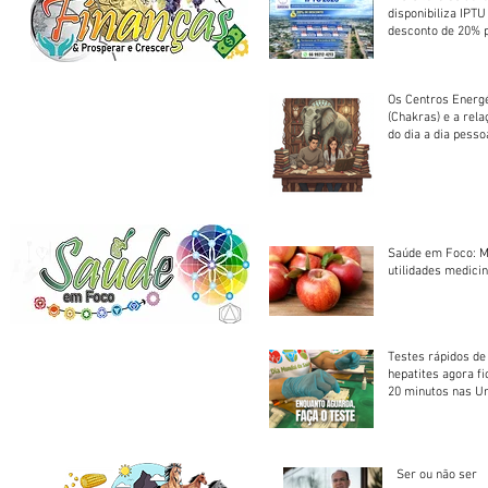
disponibiliza IPT
desconto de 20% 
em cota única
Os Centros Energé
(Chakras) e a rel
do dia a dia pesso
Saúde em Foco: M
utilidades medicin
Testes rápidos de H
hepatites agora f
20 minutos nas U
Saúde
Ser ou não ser